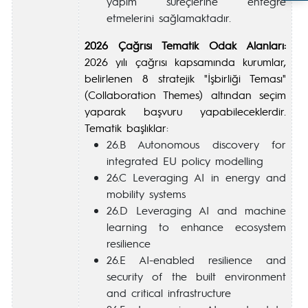
yapım süreçlerine entegre
etmelerini sağlamaktadır.
2026 Çağrısı Tematik Odak Alanları:
2026 yılı çağrısı kapsamında kurumlar,
belirlenen 8 stratejik "İşbirliği Teması"
(Collaboration Themes) altından seçim
yaparak başvuru yapabileceklerdir.
Tematik başlıklar:
26.B Autonomous discovery for
integrated EU policy modelling
26.C Leveraging AI in energy and
mobility systems
26.D Leveraging AI and machine
learning to enhance ecosystem
resilience
26.E AI-enabled resilience and
security of the built environment
and critical infrastructure