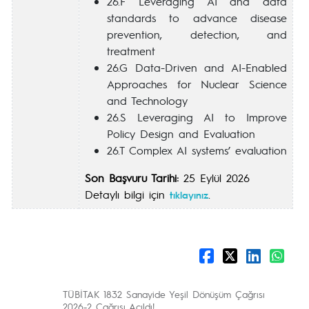
26.F Leveraging AI and data
standards to advance disease
prevention, detection, and
treatment
26.G Data-Driven and AI-Enabled
Approaches for Nuclear Science
and Technology
26.S Leveraging AI to Improve
Policy Design and Evaluation
26.T Complex AI systems’ evaluation
Son Başvuru Tarihi:
25 Eylül 2026
Detaylı bilgi için
.
tıklayınız
TÜBİTAK 1832 Sanayide Yeşil Dönüşüm Çağrısı
2026-2 Çağrısı Açıldı!