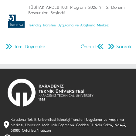
TÜBİTAK ARDEB 1001 Programı 2026 Yılı 2. Dönem
Başvuruları Başladı!
31
Temmuz
Teknoloji Transferi Uygulama ve Araştırma Merkezi
Tüm Duyurular
Önceki
Sonraki
Karadeniz Teknik Üniversitesi Teknoloji Transferi Uygulama ve Araştırma
Merkezi, Üniversite Mah. Milli Egemenlik Caddesi 11 Nolu Sokak, No:4/4,
61080 Ortahisar/Trabzon