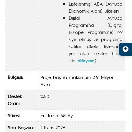
Listelenmiş AEA (Avrupa
Ekonomik Alanı) ülkeleri
Dijital Avrupa
Programı’na (Digital
Europe Programme) ???
siye olmuş ve programa
katılan ülkeler listesinde
yer alan ülkeler (Liste
için
.)
tıklayınız
Bütçesi:
Proje başına maksimum 3.9 Milyon
Avro
Destek
%50
Oranı:
Süresi:
En fazla 48 Ay
Son Başvuru
1 Ekim 2026