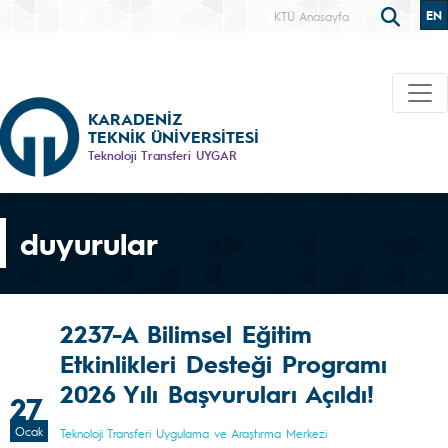
EN
KTÜ Anasayfa
KARADENİZ
TEKNİK ÜNİVERSİTESİ
Teknoloji Transferi UYGAR
duyurular
2237-A Bilimsel Eğitim
Etkinlikleri Desteği Programı
2026 Yılı Başvuruları Açıldı!
27
Ocak
Teknoloji Transferi Uygulama ve Araştırma Merkezi