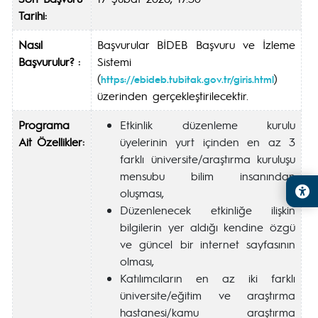
Tarihi:
Nasıl
Başvurular BİDEB Başvuru ve İzleme
Başvurulur? :
Sistemi
(
)
https://ebideb.tubitak.gov.tr/giris.html
üzerinden gerçekleştirilecektir.
Programa
Etkinlik düzenleme kurulu
Ait Özellikler:
üyelerinin yurt içinden en az 3
farklı üniversite/araştırma kuruluşu
mensubu bilim insanından
oluşması,
Düzenlenecek etkinliğe ilişkin
bilgilerin yer aldığı kendine özgü
ve güncel bir internet sayfasının
olması,
Katılımcıların en az iki farklı
üniversite/eğitim ve araştırma
hastanesi/kamu araştırma