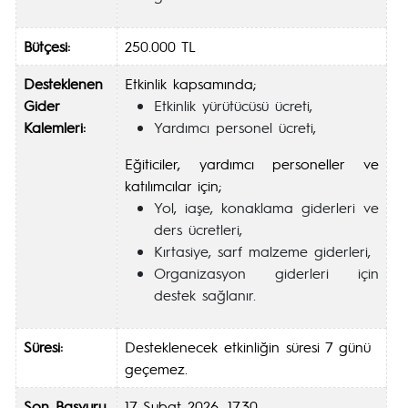
Bütçesi:
250.000 TL
Desteklenen
Etkinlik kapsamında;
Gider
Etkinlik yürütücüsü ücreti,
Kalemleri:
Yardımcı personel ücreti,
Eğiticiler, yardımcı personeller ve
katılımcılar için;
Yol, iaşe, konaklama giderleri ve
ders ücretleri,
Kırtasiye, sarf malzeme giderleri,
Organizasyon giderleri için
destek sağlanır.
Süresi:
Desteklenecek etkinliğin süresi 7 günü
geçemez.
Son Başvuru
17 Şubat 2026, 17.30