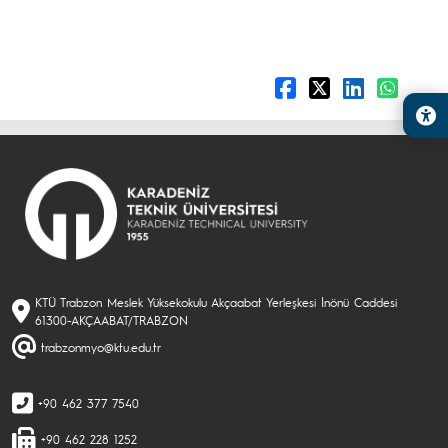
KTÜ Trabzon Meslek Yüksekokulu Akçaabat Yerleşkesi İnönü Caddesi
61300-AKÇAABAT/TRABZON
trabzonmyo@ktu.edu.tr
+90 462 377 7540
+90 462 228 1252