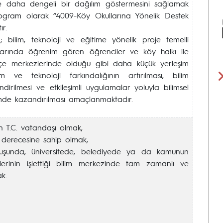
de daha dengeli bir dağılım göstermesini sağlamak
ogram olarak “4009-Köy Okullarına Yönelik Destek
r.
bilim, teknoloji ve eğitime yönelik proje temelli
llarında öğrenim gören öğrenciler ve köy halkı ile
 ilçe merkezlerinde olduğu gibi daha küçük yerleşim
m ve teknoloji farkındalığının artırılması, bilim
ndirilmesi ve etkileşimli uygulamalar yoluyla bilimsel
çimde kazandırılması amaçlanmaktadır.
n T.C. vatandaşı olmak,
m derecesine sahip olmak,
luşunda, üniversitede, belediyede ya da kamunun
klerinin işlettiği bilim merkezinde tam zamanlı ve
k.