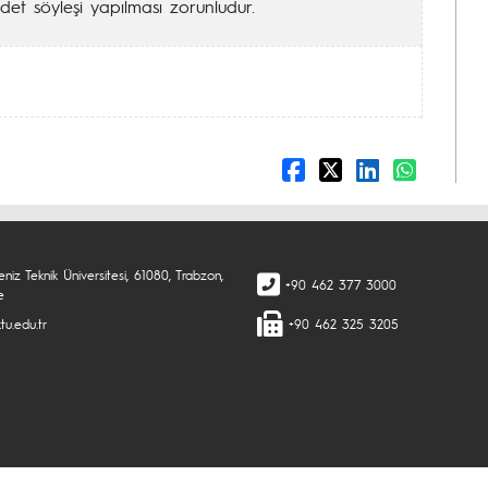
adet söyleşi yapılması zorunludur.
niz Teknik Üniversitesi, 61080, Trabzon,
+90 462 377 3000
e
tu.edu.tr
+90 462 325 3205