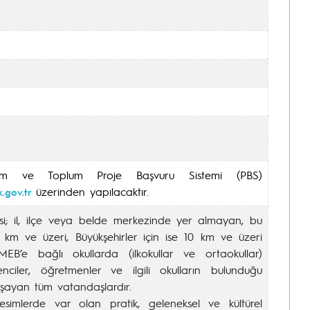
ilim ve Toplum Proje Başvuru Sistemi (PBS)
üzerinden yapılacaktır.
.gov.tr
si; il, ilçe veya belde merkezinde yer almayan, bu
5 km ve üzeri, Büyükşehirler için ise 10 km ve üzeri
B’e bağlı okullarda (ilkokullar ve ortaokullar)
ciler, öğretmenler ve ilgili okulların bulunduğu
aşayan tüm vatandaşlardır.
simlerde var olan pratik, geleneksel ve kültürel