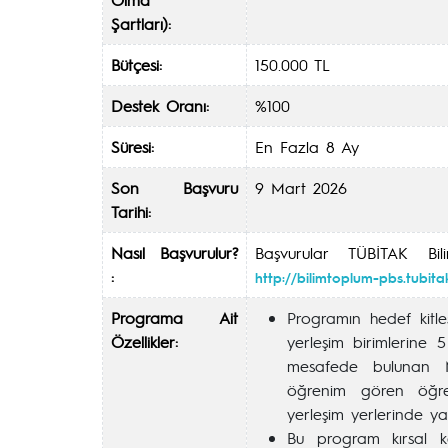
Şartları):
Bütçesi:
150.000 TL
Destek Oranı:
%100
Süresi:
En Fazla 8 Ay
Son Başvuru
9 Mart 2026
Tarihi:
Nasıl Başvurulur?
Başvurular TÜBİTAK B
:
http://bilimtoplum-pbs.tubitak
Programa Ait
Programın hedef kitle
Özellikler:
yerleşim birimlerine 
mesafede bulunan ME
öğrenim gören öğren
yerleşim yerlerinde y
Bu program kırsal ke