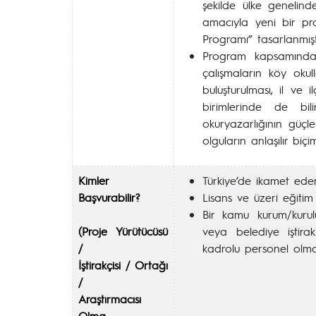
şekilde ülke genelin
amacıyla yeni bir pr
Programı” tasarlanmıştı
Program kapsamında; 
çalışmaların köy oku
buluşturulması, il ve
birimlerinde de bili
okuryazarlığının güçle
olguların anlaşılır bi
Kimler
Türkiye’de ikamet ede
Başvurabilir?
Lisans ve üzeri eğiti
Bir kamu kurum/kuru
(Proje Yürütücüsü
veya belediye iştira
/
kadrolu personel olma
İştirakçisi / Ortağı
/
Araştırmacısı
Olma