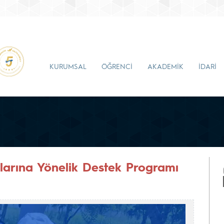
KURUMSAL
ÖĞRENCİ
AKADEMİK
İDARİ
arına Yönelik Destek Programı