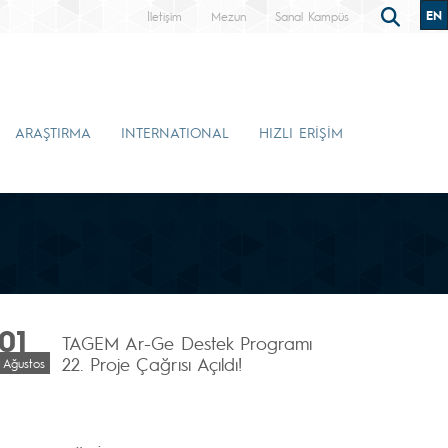
EN
İletişim
Mezun
Sanal Kampüs
ARAŞTIRMA
INTERNATIONAL
HIZLI ERİŞİM
01
TAGEM Ar-Ge Destek Programı
22. Proje Çağrısı Açıldı!
Ağustos