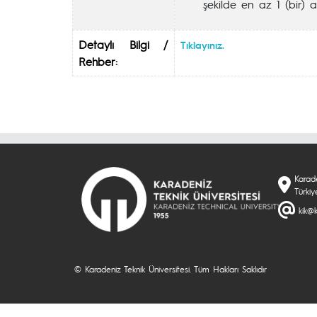
şekilde en az 1 (bir) 
Detaylı Bilgi /
Tıklayınız.
Rehber:
Karade
Türkiy
kik@k
© Karadeniz Teknik Üniversitesi. Tüm Hakları Saklıdır