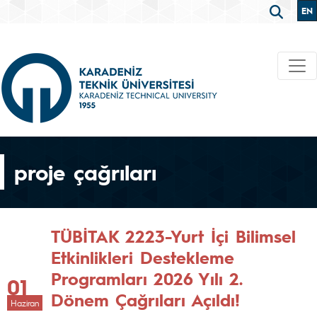
EN
proje çağrıları
TÜBİTAK 2223-Yurt İçi Bilimsel
Etkinlikleri Destekleme
Programları 2026 Yılı 2.
01
Dönem Çağrıları Açıldı!
Haziran