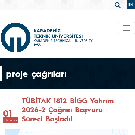
EN
proje çağrıları
TÜBİTAK 1812 BİGG Yatırım
2026-2 Çağrısı Başvuru
01
Süreci Başladı!
Haziran