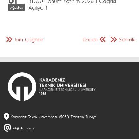
01
BİGG+ Tohum Yatırım 2026-1 Çağrısı
Açılıyor!
Ağustos
Tüm Çağrılar
Önceki
Sonraki
Karadeniz Teknik Üniversitesi, 61080, Trabzon, Türkiye
kik@ktu.edu.tr