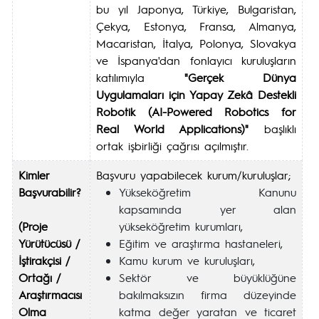
bu yıl Japonya, Türkiye, Bulgaristan,
Çekya, Estonya, Fransa, Almanya,
Macaristan, İtalya, Polonya, Slovakya
ve İspanya'dan fonlayıcı kuruluşların
katılımıyla
"Gerçek Dünya
Uygulamaları için Yapay Zekâ Destekli
Robotik (AI-Powered Robotics for
Real World Applications)"
başlıklı
ortak işbirliği çağrısı açılmıştır.
Kimler
Başvuru yapabilecek kurum/kuruluşlar;
Başvurabilir?
Yükseköğretim Kanunu
kapsamında yer alan
(Proje
yükseköğretim kurumları,
Yürütücüsü /
Eğitim ve araştırma hastaneleri,
İştirakçisi /
Kamu kurum ve kuruluşları,
Ortağı /
Sektör ve büyüklüğüne
Araştırmacısı
bakılmaksızın firma düzeyinde
Olma
katma değer yaratan ve ticaret