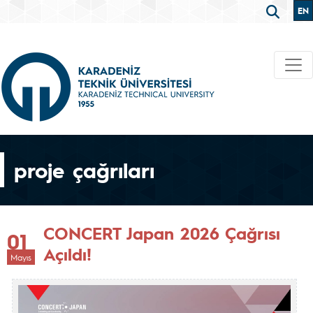
EN
proje çağrıları
CONCERT Japan 2026 Çağrısı
01
Açıldı!
Mayıs