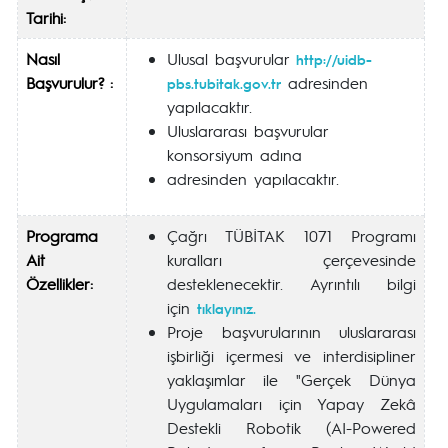
Tarihi:
Nasıl
Ulusal başvurular
http://uidb-
Başvurulur? :
adresinden
pbs.tubitak.gov.tr
yapılacaktır.
Uluslararası başvurular
konsorsiyum adına
adresinden yapılacaktır.
Programa
Çağrı TÜBİTAK 1071 Programı
Ait
kuralları çerçevesinde
Özellikler:
desteklenecektir. Ayrıntılı bilgi
için
tıklayınız.
Proje başvurularının uluslararası
işbirliği içermesi ve interdisipliner
yaklaşımlar ile "Gerçek Dünya
Uygulamaları için Yapay Zekâ
Destekli Robotik (AI-Powered