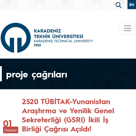
EN
proje çağrıları
2520 TÜBİTAK-Yunanistan
Araştırma ve Yenilik Genel
Sekreterliği (GSRI) İkili İş
01
Birliği Çağrısı Açıldı!
Haziran