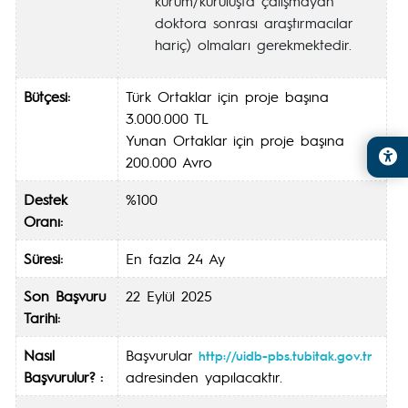
kurum/kuruluşta çalışmayan
doktora sonrası araştırmacılar
hariç) olmaları gerekmektedir.
Bütçesi:
Türk Ortaklar için proje başına
3.000.000 TL
Yunan Ortaklar için proje başına
200.000 Avro
Destek
%100
Oranı:
Süresi:
En fazla 24 Ay
Son Başvuru
22 Eylül 2025
Tarihi:
Nasıl
Başvurular
http://uidb-pbs.tubitak.gov.tr
Başvurulur? :
adresinden yapılacaktır.