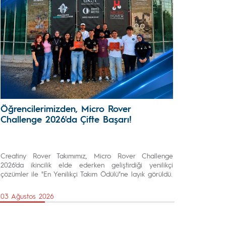
Öğrencilerimizden, Micro Rover
Challenge 2026'da Çifte Başarı!
Creatiny Rover Takımımız, Micro Rover Challenge
2026'da ikincilik elde ederken geliştirdiği yenilikçi
çözümler ile "En Yenilikçi Takım Ödülü"ne layık görüldü.
03 Ağustos 2026