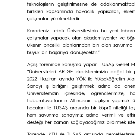
teknolojilerin geliştirilmesine de odaklanmakta
birlikleri kapsamında havacılık yapısalları, ek
çalışmalar yürütmektedir.
Karadeniz Teknik Üniversitesi'nin bu yeni labora
çalışmalar yapacak olan akademisyenler ve öğren
ülkenin öncelikli alanlarından biri olan savunma 
büyük bir başarıya dönüşecektir.”
Açılış töreninde konuşma yapan TUSAŞ Genel Müdü
“Üniversiteleri AR-GE ekosistemimizin doğal bir
2022 Haziran ayında YÖK ile Yükseköğretim Alanı
Sanayi iş birliğini geliştirmek adına da ön
Üniversitemizin içiresinde; öğrencilerimize, 
Laboratuvarlarının Altıncısının açılışını yapma
hocaları ile TUSAŞ arasında bir köprü niteliği ta
hem savunma sanayimiz adına verimli ve etkin ş
desteği her zaman sağlayacağımız bildirmek iste
Törende, KTÜ ile TUSAŞ arasında gerçekleştirilen