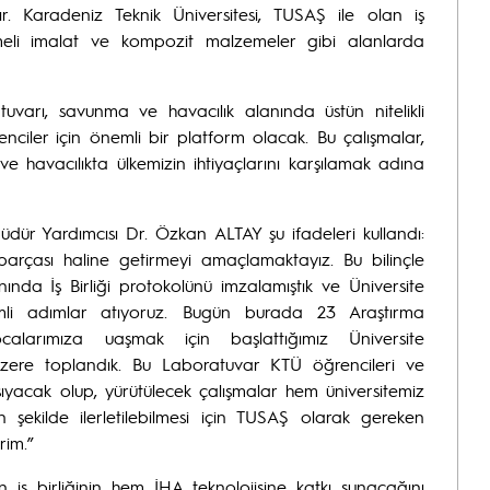
dır. Karadeniz Teknik Üniversitesi, TUSAŞ ile olan iş
lemeli imalat ve kompozit malzemeler gibi alanlarda
tuvarı, savunma ve havacılık alanında üstün nitelikli
ciler için önemli bir platform olacak. Bu çalışmalar,
ve havacılıkta ülkemizin ihtiyaçlarını karşılamak adına
r Yardımcısı Dr. Özkan ALTAY şu ifadeleri kullandı:
 parçası haline getirmeyi amaçlamaktayız. Bu bilinçle
nda İş Birliği protokolünü imzalamıştık ve Üniversite
emli adımlar atıyoruz. Bugün burada 23 Araştırma
hocalarımıza uaşmak için başlattığımız Üniversite
k üzere toplandık. Bu Laboratuvar KTÜ öğrencileri ve
şıyacak olup, yürütülecek çalışmalar hem üniversitemiz
ekilde ilerletilebilmesi için TUSAŞ olarak gereken
rim.”
 iş birliğinin hem İHA teknolojisine katkı sunacağını