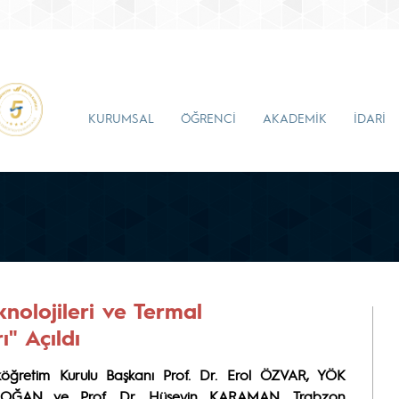
KURUMSAL
ÖĞRENCİ
AKADEMİK
İDARİ
nolojileri ve Termal
" Açıldı
köğretim Kurulu Başkanı Prof. Dr. Erol ÖZVAR, YÖK
NDOĞAN ve Prof. Dr. Hüseyin KARAMAN, Trabzon