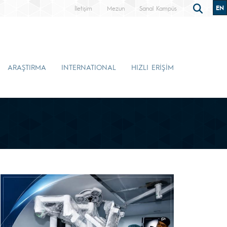
EN
İletişim
Mezun
Sanal Kampüs
ARAŞTIRMA
INTERNATIONAL
HIZLI ERİŞİM