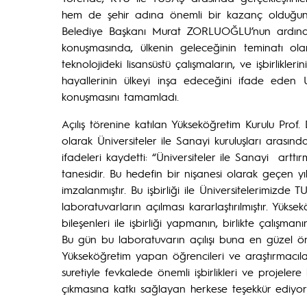
hem de şehir adına önemli bir kazanç olduğun
Belediye Başkanı Murat ZORLUOĞLU’nun ardınd
konuşmasında, ülkenin geleceğinin teminatı olan
teknolojideki lisansüstü çalışmaların, ve işbirlikl
hayallerinin ülkeyi inşa edeceğini ifade eden
konuşmasını tamamladı.
Açılış törenine katılan Yükseköğretim Kurulu Pro
olarak Üniversiteler ile Sanayi kuruluşları arası
ifadeleri kaydetti: “Üniversiteler ile Sanayi artt
tanesidir. Bu hedefin bir nişanesi olarak geçen yı
imzalanmıştır. Bu işbirliği ile Üniversitelerimizde TU
laboratuvarların açılması kararlaştırılmıştır. Yük
bileşenleri ile işbirliği yapmanın, birlikte çalışma
Bu gün bu laboratuvarın açılışı buna en güzel örn
Yükseköğretim yapan öğrencileri ve araştırmacıl
suretiyle fevkalede önemli işbirlikleri ve projele
çıkmasına katkı sağlayan herkese teşekkür ediyo