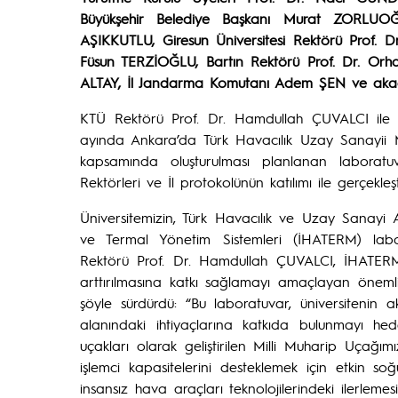
Büyükşehir Belediye Başkanı Murat ZORLUOĞL
AŞIKKUTLU, Giresun Üniversitesi Rektörü Prof. D
Füsun TERZİOĞLU, Bartın Rektörü Prof. Dr. Or
ALTAY, İl Jandarma Komutanı Adem ŞEN ve akadem
KTÜ Rektörü Prof. Dr. Hamdullah ÇUVALCI ile
ayında Ankara’da Türk Havacılık Uzay Sanayii Me
kapsamında oluşturulması planlanan laboratuv
Rektörleri ve İl protokolünün katılımı ile gerçekleşt
Üniversitemizin, Türk Havacılık ve Uzay Sanayi 
ve Termal Yönetim Sistemleri (İHATERM) labor
Rektörü Prof. Dr. Hamdullah ÇUVALCI, İHATERM La
arttırılmasına katkı sağlamayı amaçlayan önemli
şöyle sürdürdü: “Bu laboratuvar, üniversitenin a
alanındaki ihtiyaçlarına katkıda bulunmayı hed
uçakları olarak geliştirilen Milli Muharip Uçağım
işlemci kapasitelerini desteklemek için etkin soğut
insansız hava araçları teknolojilerindeki ilerle