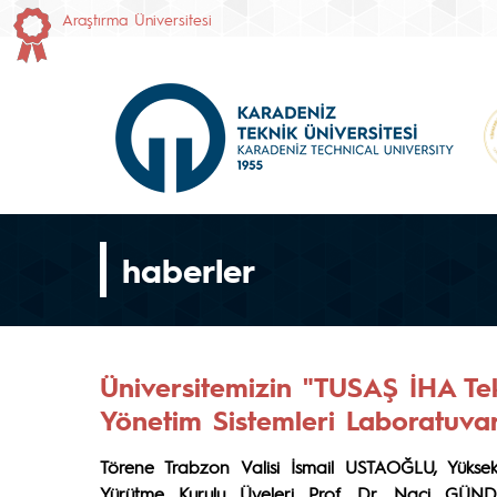
Araştırma Üniversitesi
haberler
Üniversitemizin "TUSAŞ İHA Tek
Yönetim Sistemleri Laboratuvarı
Törene Trabzon Valisi İsmail USTAOĞLU, Yükse
Yürütme Kurulu Üyeleri Prof. Dr. Naci GÜ