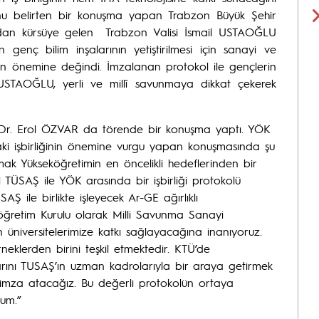
u belirten bir konuşma yapan Trabzon Büyük Şehir
an kürsüye gelen Trabzon Valisi İsmail USTAOĞLU
 genç bilim inşalarının yetiştirilmesi için sanayi ve
erinin önemine değindi. İmzalanan protokol ile gençlerin
 USTAOĞLU, yerli ve millî savunmaya dikkat çekerek
f. Dr. Erol ÖZVAR da törende bir konuşma yaptı. YÖK
ndaki işbirliğinin önemine vurgu yapan konuşmasında şu
ırmak Yükseköğretimin en öncelikli hedeflerinden bir
l TÜSAŞ ile YÖK arasında bir işbirliği protokolü
SAŞ ile birlikte işleyecek Ar-GE ağırlıklı
seköğretim Kurulu olarak Milli Savunma Sanayi
nın üniversitelerimize katkı sağlayacağına inanıyoruz.
eklerden birini teşkil etmektedir. KTÜ’de
arını TUSAŞ’ın uzman kadrolarıyla bir araya getirmek
re imza atacağız. Bu değerli protokolün ortaya
rum.”