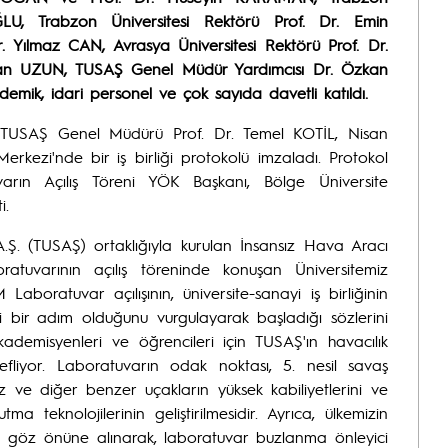
U, Trabzon Üniversitesi Rektörü Prof. Dr. Emin
r. Yılmaz CAN, Avrasya Üniversitesi Rektörü Prof. Dr.
han UZUN, TUSAŞ Genel Müdür Yardımcısı Dr. Özkan
ik, idari personel ve çok sayıda davetli katıldı.
 TUSAŞ Genel Müdürü Prof. Dr. Temel KOTİL, Nisan
rkezi'nde bir iş birliği protokolü imzaladı. Protokol
arın Açılış Töreni YÖK Başkanı, Bölge Üniversite
i.
A.Ş. (TUSAŞ) ortaklığıyla kurulan İnsansız Hava Aracı
atuvarının açılış töreninde konuşan Üniversitemiz
boratuvar açılışının, üniversite-sanayi iş birliğinin
 bir adım olduğunu vurgulayarak başladığı sözlerini
kademisyenleri ve öğrencileri için TUSAŞ'ın havacılık
efliyor. Laboratuvarın odak noktası, 5. nesil savaş
ız ve diğer benzer uçakların yüksek kabiliyetlerini ve
ma teknolojilerinin geliştirilmesidir. Ayrıca, ülkemizin
mesi göz önüne alınarak, laboratuvar buzlanma önleyici