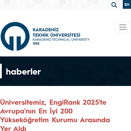
EN
haberler
Üniversitemiz, EngiRank 2025'te
Avrupa'nın En İyi 200
Yükseköğretim Kurumu Arasında
Yer Aldı