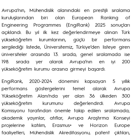
Avrupa’nın, Mühendislik alanındaki en prestijli sıralama
kuruluşlarından biri olan European Ranking of
Engineering Programmes (EngiRank) 2025 sonuçları
açıklandı. Bu yıl ilk kez değerlendirmeye alınan Türk
yükseköğretim kurumlarının, güçlü bir performans
sergilediği listede, Üniversitemiz, Türkiye’den listeye giren
üniversiteler arasında 13. sırada; genel sıralamada ise
198. sırada yer alarak Avrupa’nın en iyi 200
yükseköğretim kurumu arasına girmeyi başardı.
EngiRank, 2020-2024 dönemini kapsayan 5 yıllık
performans göstergelerini temel alarak Avrupa
Yükseköğretim Alanı’nda yer alan 36 ülkeden 300
yükseköğretim kurumunu değerlendirdi. Avrupa
Komisyonu tarafından önemle takip edilen sıralamada;
akademik yayınlar, atıflar, Avrupa Araştırma Konseyi
projelerine katılım, Erasmus+ ve Horizon Europe
faaliyetleri, Mühendislik Akreditasyonu, patent çıktıları,