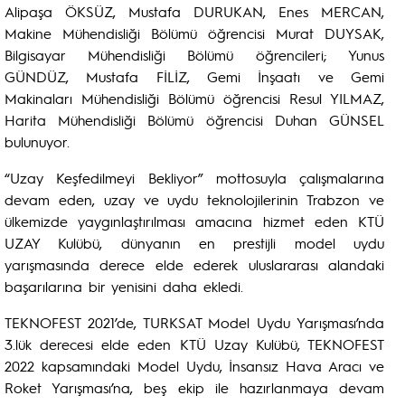
Alipaşa ÖKSÜZ, Mustafa DURUKAN, Enes MERCAN,
Makine Mühendisliği Bölümü öğrencisi Murat DUYSAK,
Bilgisayar Mühendisliği Bölümü öğrencileri; Yunus
GÜNDÜZ, Mustafa FİLİZ, Gemi İnşaatı ve Gemi
Makinaları Mühendisliği Bölümü öğrencisi Resul YILMAZ,
Harita Mühendisliği Bölümü öğrencisi Duhan GÜNSEL
bulunuyor.
“Uzay Keşfedilmeyi Bekliyor” mottosuyla çalışmalarına
devam eden, uzay ve uydu teknolojilerinin Trabzon ve
ülkemizde yaygınlaştırılması amacına hizmet eden KTÜ
UZAY Kulübü, dünyanın en prestijli model uydu
yarışmasında derece elde ederek uluslararası alandaki
başarılarına bir yenisini daha ekledi.
TEKNOFEST 2021’de, TURKSAT Model Uydu Yarışması’nda
3.lük derecesi elde eden KTÜ Uzay Kulübü, TEKNOFEST
2022 kapsamındaki Model Uydu, İnsansız Hava Aracı ve
Roket Yarışması’na, beş ekip ile hazırlanmaya devam