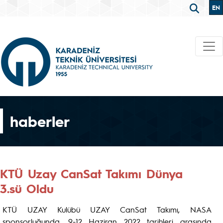
EN
haberler
KTÜ Uzay CanSat Takımı Dünya
3.sü Oldu
KTÜ UZAY Kulübü UZAY CanSat Takımı, NASA
sponsorluğunda, 9-12 Haziran 2022 tarihleri arasında