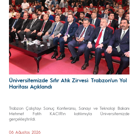
Üniversitemizde Sıfır Atık Zirvesi: Trabzon'un Yol
Haritası Açıklandı
Trabzon Çalıştayı Sonuç Konferansı, Sanayi ve Teknoloji Bakanı
Mehmet Fatih KACIR'ın katılımıyla Üniversitemizde
gerçekleştirildi.
06 Ağustos 2026