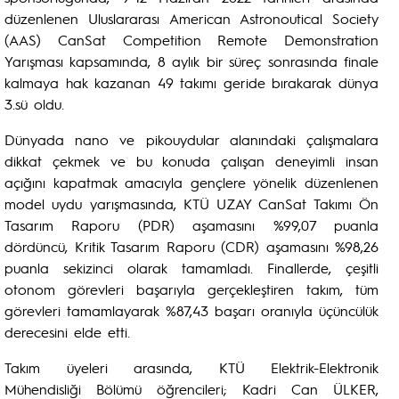
düzenlenen Uluslararası American Astronoutical Society
(AAS) CanSat Competition Remote Demonstration
Yarışması kapsamında, 8 aylık bir süreç sonrasında finale
kalmaya hak kazanan 49 takımı geride bırakarak dünya
3.sü oldu.
Dünyada nano ve pikouydular alanındaki çalışmalara
dikkat çekmek ve bu konuda çalışan deneyimli insan
açığını kapatmak amacıyla gençlere yönelik düzenlenen
model uydu yarışmasında, KTÜ UZAY CanSat Takımı Ön
Tasarım Raporu (PDR) aşamasını %99,07 puanla
dördüncü, Kritik Tasarım Raporu (CDR) aşamasını %98,26
puanla sekizinci olarak tamamladı. Finallerde, çeşitli
otonom görevleri başarıyla gerçekleştiren takım, tüm
görevleri tamamlayarak %87,43 başarı oranıyla üçüncülük
derecesini elde etti.
Takım üyeleri arasında, KTÜ Elektrik-Elektronik
Mühendisliği Bölümü öğrencileri; Kadri Can ÜLKER,