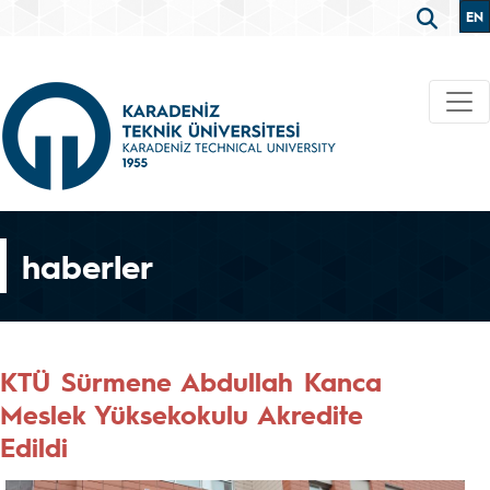
EN
haberler
KTÜ Sürmene Abdullah Kanca
Meslek Yüksekokulu Akredite
Edildi