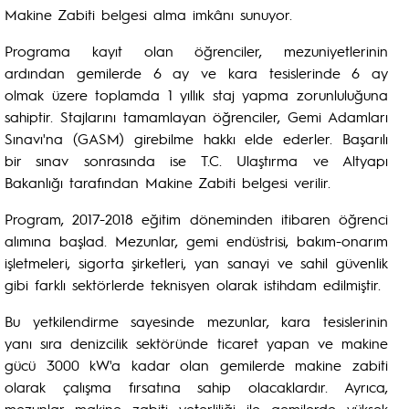
Makine Zabiti belgesi alma imkânı sunuyor.
Programa kayıt olan öğrenciler, mezuniyetlerinin
ardından gemilerde 6 ay ve kara tesislerinde 6 ay
olmak üzere toplamda 1 yıllık staj yapma zorunluluğuna
sahiptir. Stajlarını tamamlayan öğrenciler, Gemi Adamları
Sınavı'na (GASM) girebilme hakkı elde ederler. Başarılı
bir sınav sonrasında ise T.C. Ulaştırma ve Altyapı
Bakanlığı tarafından Makine Zabiti belgesi verilir.
Program, 2017-2018 eğitim döneminden itibaren öğrenci
alımına başlad. Mezunlar, gemi endüstrisi, bakım-onarım
işletmeleri, sigorta şirketleri, yan sanayi ve sahil güvenlik
gibi farklı sektörlerde teknisyen olarak istihdam edilmiştir.
Bu yetkilendirme sayesinde mezunlar, kara tesislerinin
yanı sıra denizcilik sektöründe ticaret yapan ve makine
gücü 3000 kW'a kadar olan gemilerde makine zabiti
olarak çalışma fırsatına sahip olacaklardır. Ayrıca,
mezunlar makine zabiti yeterliliği ile gemilerde yüksek