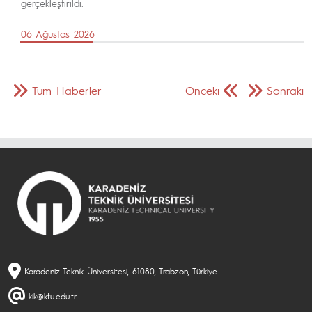
gerçekleştirildi.
06 Ağustos 2026
Tüm Haberler
Önceki
Sonraki
Karadeniz Teknik Üniversitesi, 61080, Trabzon, Türkiye
kik@ktu.edu.tr