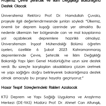
Projemiz Çevre Şehircilik ve İklim Değişikliği Bakanlığına
Destek Olacak
Üniversitemiz Rektörü Prof. Dr. Hamdullah Çuvalcı,
projeyle ilgili değerlendirmesinde şunları söyledi: “Ülkemiz,
önemli bir deprem kuşağı üzerinde yer almakta. Bu
nedenle ülkemizin her bölgesinde can ve mal kayıplarına
yol açabilecek depremlere hazırlıklı olmalıyız.
Üniversitemizin İnşaat Mühendisliği Bölümü öğretim
üyeleri, özellikle 6 Şubat 2023 Kahramanmaraş
depremlerinde Çevre, Şehircilik ve İklim Değişikliği
Bakanlığı Yapı İşleri Genel Müdürlüğü’ne uzun süre destek
verdi. Bu süreçte karşılaşılan aksaklıklara çözüm üretmek
ve yapı sağlığını doğru belirleyerek bakanlığımıza destek
olmak amacıyla bu projeyi hayata geçiriyoruz.”
Hasar Tespit Süreçlerindeki Riskleri Azalacak
KTÜ Deprem ve Yapı Sağlığı Uygulama ve Araştırma
Merkezi (DE-YAS) Müdürü Prof. Dr. Ahmet Can Altunışık,