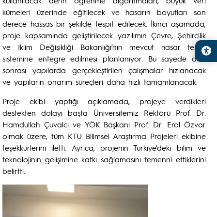
kullanılacak derin öğrenme algoritmaları, büyük veri
kümeleri üzerinde eğitilecek ve hasarın boyutları son
derece hassas bir şekilde tespit edilecek. İkinci aşamada,
proje kapsamında geliştirilecek yazılımın Çevre, Şehircilik
ve İklim Değişikliği Bakanlığı’nın mevcut hasar tespit
sistemine entegre edilmesi planlanıyor. Bu sayede afet
sonrası yapılarda gerçekleştirilen çalışmalar hızlanacak
ve yapıların onarım süreçleri daha hızlı tamamlanacak.
Proje ekibi yaptığı açıklamada, projeye verdikleri
destekten dolayı başta Üniversitemiz Rektörü Prof. Dr.
Hamdullah Çuvalcı ve YÖK Başkanı Prof. Dr. Erol Özvar
olmak üzere, tüm KTÜ Bilimsel Araştırma Projeleri ekibine
teşekkürlerini iletti. Ayrıca, projenin Türkiye'deki bilim ve
teknolojinin gelişimine katkı sağlamasını temenni ettiklerini
belirtti.