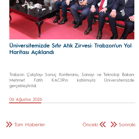
Üniversitemizde Sıfır Atık Zirvesi: Trabzon'un Yol
Haritası Açıklandı
Trabzon Çalıştayı Sonuç Konferansı, Sanayi ve Teknoloji Bakanı
Mehmet Fatih KACIR'ın katılımıyla Üniversitemizde
gerçekleştirildi.
06 Ağustos 2026
Tüm Haberler
Önceki
Sonraki