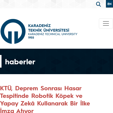
EN
haberler
KTÜ, Deprem Sonrası Hasar
Tespitinde Robotik Köpek ve
Yapay Zekâ Kullanarak Bir İlke
İmza Atıyor