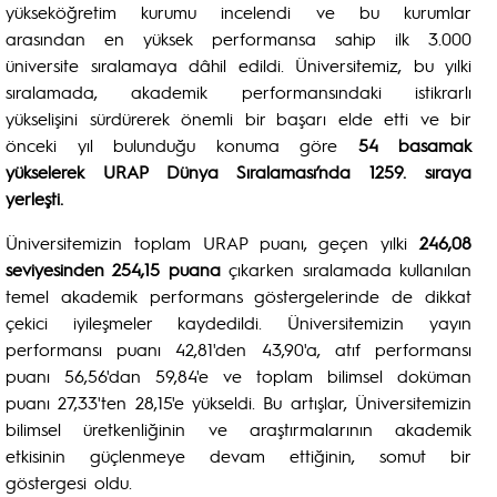
yükseköğretim kurumu incelendi ve bu kurumlar
arasından en yüksek performansa sahip ilk 3.000
üniversite sıralamaya dâhil edildi. Üniversitemiz, bu yılki
sıralamada, akademik performansındaki istikrarlı
yükselişini sürdürerek önemli bir başarı elde etti ve bir
önceki yıl bulunduğu konuma göre
54 basamak
yükselerek URAP Dünya Sıralaması’nda 1259. sıraya
yerleşti.
Üniversitemizin toplam URAP puanı, geçen yılki
246,08
seviyesinden 254,15 puana
çıkarken sıralamada kullanılan
temel akademik performans göstergelerinde de dikkat
çekici iyileşmeler kaydedildi. Üniversitemizin yayın
performansı puanı 42,81'den 43,90'a, atıf performansı
puanı 56,56'dan 59,84'e ve toplam bilimsel doküman
puanı 27,33'ten 28,15'e yükseldi. Bu artışlar, Üniversitemizin
bilimsel üretkenliğinin ve araştırmalarının akademik
etkisinin güçlenmeye devam ettiğinin, somut bir
göstergesi oldu.