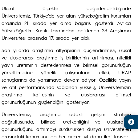
Ulusal ölçekte değerlendirildiğinde
Üniversitemiz, Türkiye’de yer alan yükseköğretim kurumları
arasında 21. sırada yer alma başarısı gösterdi. Ayrıca
Yükseköğretim Kurulu tarafından belirlenen 23 Araştırma
Üniversitesi arasında 17. sırada yer aldı.
Son yıllarda araştırma altyapısının güçlendirilmesi, ulusal
ve uluslararası araştırma iş birliklerinin artırılması, nitelikli
yayın üretiminin desteklenmesi ve bilimsel görünürlüğün
yükseltilmesine yönelik çalışmaların etkisi, URAP
sonuçlarına da yansımaya devam ediyor. Özellikle yayın
ve atıf performansında sağlanan yükseliş, Üniversitemizin
araştırma kalitesinin ve uluslararası bilimsel
görünürlüğünün güçlendiğini gösteriyor.
Üniversitemiz, araştırma odaklı gelişim stratejisi
doğrultusunda, bilimsel üretkenliğini ve uluslararası
görünürlüğünü artırmayı sürdürürken dünya üniversiteleri
arasındaki konumunu da her geçen yıl daha ileri taşıyor.