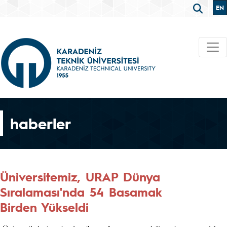
EN
haberler
Üniversitemiz, URAP Dünya
Sıralaması'nda 54 Basamak
Birden Yükseldi