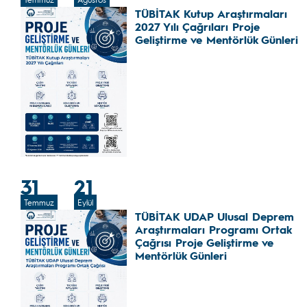
TÜBİTAK Kutup Araştırmaları
2027 Yılı Çağrıları Proje
Geliştirme ve Mentörlük Günleri
31
21
Temmuz
Eylül
TÜBİTAK UDAP Ulusal Deprem
Araştırmaları Programı Ortak
Çağrısı Proje Geliştirme ve
Mentörlük Günleri