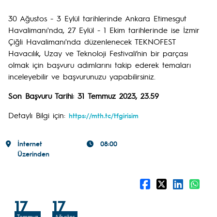
30 Ağustos - 3 Eylül tarihlerinde Ankara Etimesgut
Havalimanı'nda, 27 Eylül - 1 Ekim tarihlerinde ise İzmir
Çiğli Havalimanı'nda düzenlenecek TEKNOFEST
Havacılık, Uzay ve Teknoloji Festivali’nin bir parçası
olmak için başvuru adımlarını takip ederek temaları
inceleyebilir ve başvurunuzu yapabilirsiniz.
Son Başvuru Tarihi: 31 Temmuz 2023, 23.59
Detaylı Bilgi için:
https://mth.tc/tfgirisim
İnternet
08:00
Üzerinden
17
17
Temmuz
Ağustos