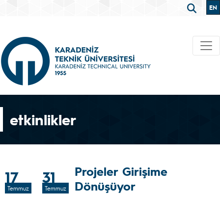
EN
etkinlikler
Projeler Girişime
17
31
Dönüşüyor
Temmuz
Temmuz