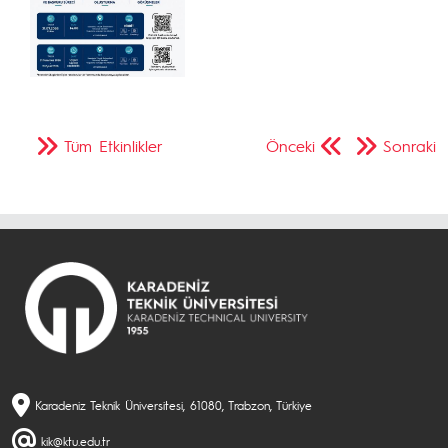
Tüm Etkinlikler
Önceki
Sonraki
Karadeniz Teknik Üniversitesi, 61080, Trabzon, Türkiye
kik@ktu.edu.tr