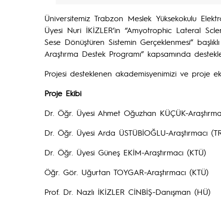
Üniversitemiz Trabzon Meslek Yüksekokulu Elek
Üyesi Nuri İKİZLER’in “Amyotrophic Lateral Scler
Sese Dönüştüren Sistemin Gerçeklenmesi” başlıklı 
Araştırma Destek Programı” kapsamında destekle
Projesi desteklenen akademisyenimizi ve proje ekib
Proje Ekibi
Dr. Öğr. Üyesi Ahmet Oğuzhan KÜÇÜK-Araştırma
Dr. Öğr. Üyesi Arda ÜSTÜBİOĞLU-Araştırmacı (T
Dr. Öğr. Üyesi Güneş EKİM-Araştırmacı (KTÜ)
Öğr. Gör. Uğurtan TOYGAR-Araştırmacı (KTÜ)
Prof. Dr. Nazlı İKİZLER CİNBİŞ-Danışman (HÜ)