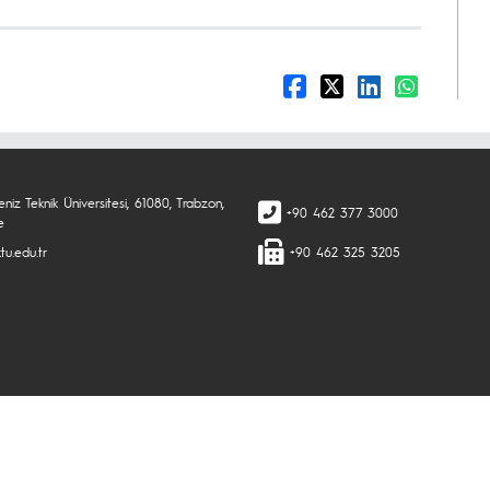
niz Teknik Üniversitesi, 61080, Trabzon,
+90 462 377 3000
e
tu.edu.tr
+90 462 325 3205