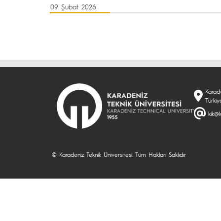
09 Şubat 2026
Karade
Türkiy
kik@k
© Karadeniz Teknik Üniversitesi. Tüm Hakları Saklıdır