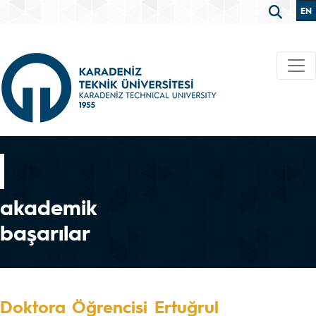
EN
akademik
başarılar
Doktora Öğrencisi Ertuğrul