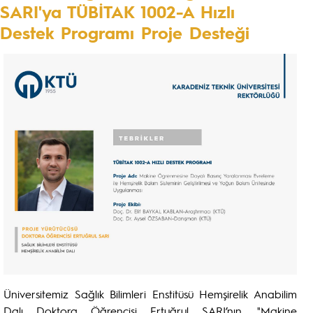
SARI'ya TÜBİTAK 1002-A Hızlı
Destek Programı Proje Desteği
Üniversitemiz Sağlık Bilimleri Enstitüsü Hemşirelik Anabilim
Dalı Doktora Öğrencisi Ertuğrul SARI’nın, "Makine