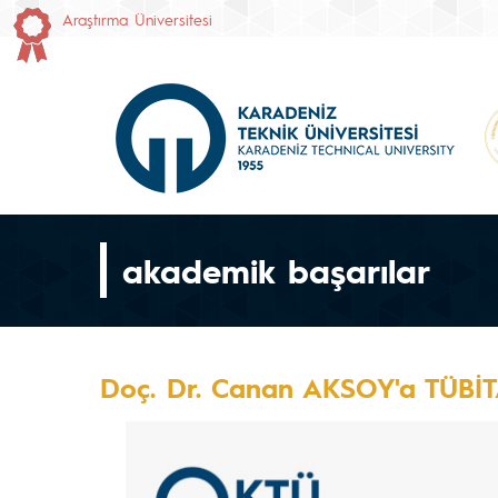
Araştırma Üniversitesi
akademik başarılar
Doç. Dr. Canan AKSOY'a TÜBİT