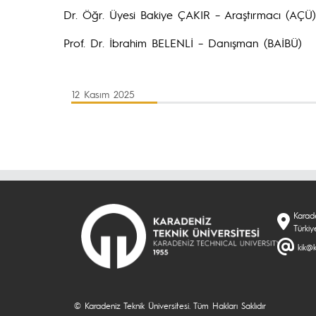
Dr. Öğr. Üyesi Bakiye ÇAKIR – Araştırmacı (AÇÜ)
Prof. Dr. İbrahim BELENLİ – Danışman (BAİBÜ)
12 Kasım 2025
Karade
Türkiy
kik@k
© Karadeniz Teknik Üniversitesi. Tüm Hakları Saklıdır