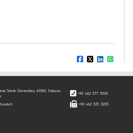
niz Teknik Üniversitesi, 61080, Trabzon,
+90 462 377 3000
e
tu.edu.tr
+90 462 325 3205