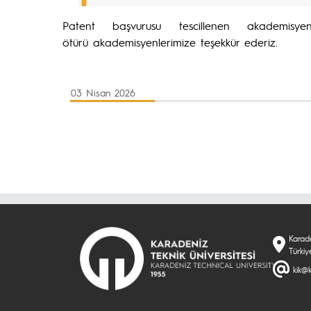
Patent başvurusu tescillenen akademisyenl
ötürü akademisyenlerimize teşekkür ederiz.
03 Nisan 2026
Karade
Türkiy
kik@k