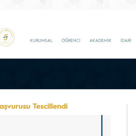
KURUMSAL
ÖĞRENCİ
AKADEMİK
İDARİ
şvurusu Tescillendi