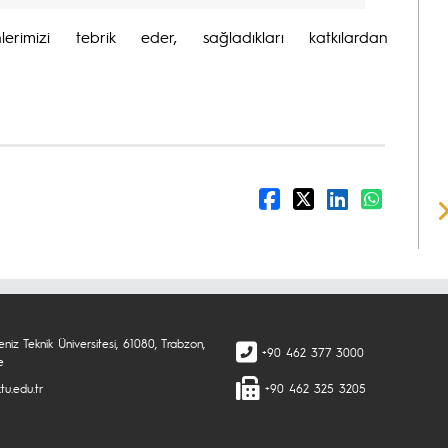
erimizi tebrik eder, sağladıkları katkılardan
niz Teknik Üniversitesi, 61080, Trabzon,
+90 462 377 3000
e
tu.edu.tr
+90 462 325 3205