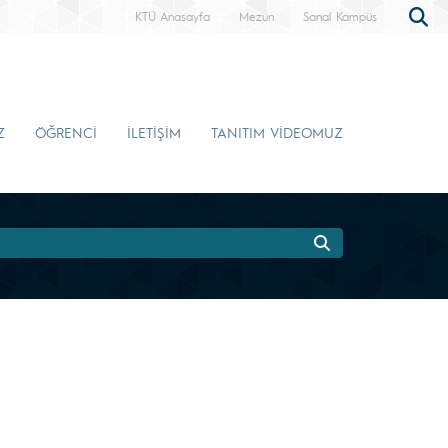
KTÜ Anasayfa
Mezun
Sanal Kampüs
Z
ÖĞRENCİ
İLETİŞİM
TANITIM VİDEOMUZ