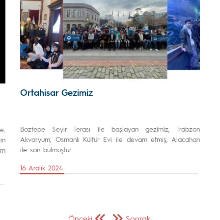
Ortahisar Gezimiz
Boztepe Seyir Terası ile başlayan gezimiz, Trabzon
e,
Akvaryum, Osmanlı Kültür Evi ile devam etmiş, Alacahan
in
ile son bulmuştur
ım
16 Aralık 2024
Önceki
Sonraki