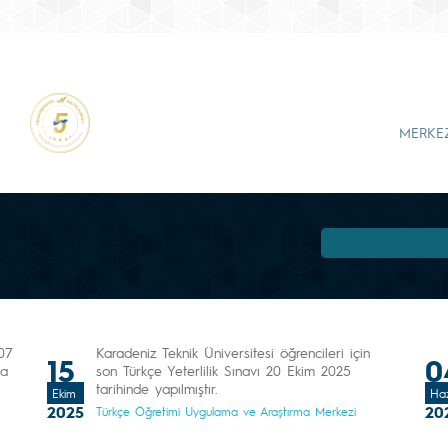
MERKE
07
Karadeniz Teknik Üniversitesi öğrencileri için
15
0
da
son Türkçe Yeterlilik Sınavı 20 Ekim 2025
tarihinde yapılmıştır.
Ekim
Haz
2025
20
Türkçe Öğretimi Uygulama ve Araştırma Merkezi