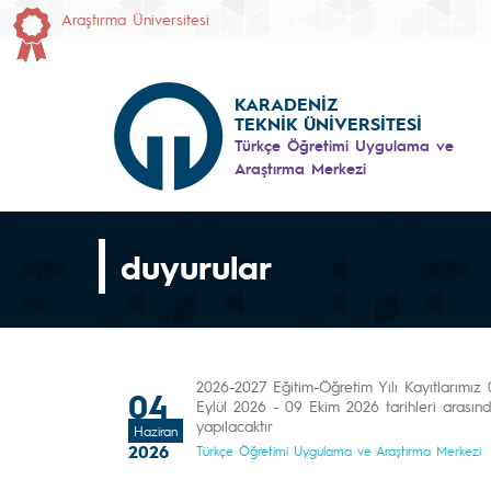
Araştırma Üniversitesi
KARADENİZ
TEKNİK ÜNİVERSİTESİ
Türkçe Öğretimi Uygulama ve
Araştırma Merkezi
duyurular
2026-2027 Eğitim-Öğretim Yılı Kayıtlarımız 
04
Eylül 2026 - 09 Ekim 2026 tarihleri arasın
yapılacaktır
Haziran
2026
Türkçe Öğretimi Uygulama ve Araştırma Merkezi