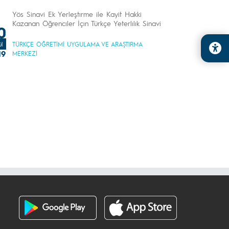
Yös Sinavi Ek Yerleştırme ile Kayit Hakki
Kazanan Öğrencıler İçın Türkçe Yeterlılık Sinavi
0
ül
TÜRKÇE ÖĞRETİMİ UYGULAMA VE ARAŞTIRMA
19
MERKEZİ