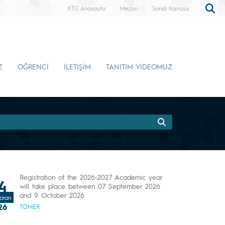
KTÜ Anasayfa
Mezun
Sanal Kampüs
Z
ÖĞRENCİ
İLETİŞİM
TANITIM VİDEOMUZ
Registration of the 2026-2027 Academic year
4
will take place between 07 September 2026
and 9 October 2026
iran
26
TÖMER