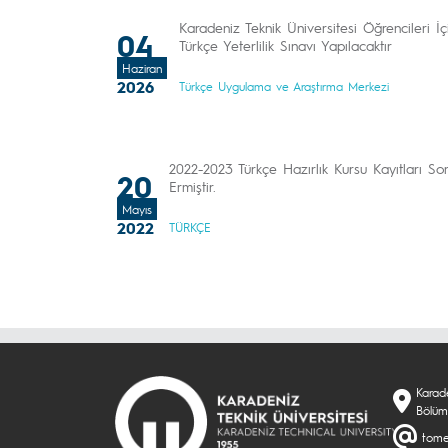
Karadeniz Teknik Üniversitesi Öğrencileri İç
04
Türkçe Yeterlilik Sınavı Yapılacaktır
Haziran
2026
Türkçe Uygulama ve Araştırma Merkezi
2022-2023 Türkçe Hazırlık Kursu Kayıtları So
20
Ermiştir.
Mayıs
2022
TÜRKÇE
Karade
Bölüm
tome