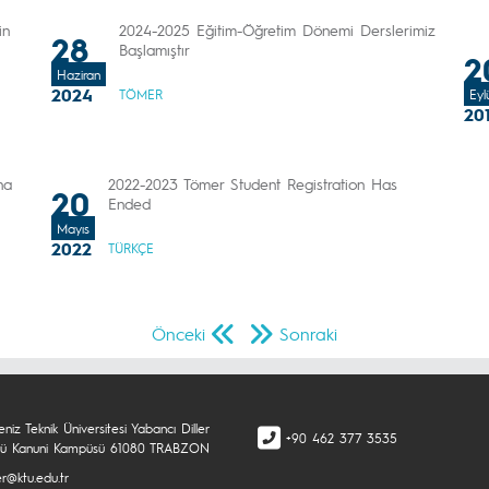
in
2024-2025 Eğitim-Öğretim Dönemi Derslerimiz
28
Başlamıştır
2
Haziran
2024
TÖMER
Eyl
20
na
2022-2023 Tömer Student Registration Has
20
Ended
Mayıs
2022
TÜRKÇE
Önceki
Sonraki
niz Teknik Üniversitesi Yabancı Diller
+90 462 377 3535
ü Kanuni Kampüsü 61080 TRABZON
r@ktu.edu.tr