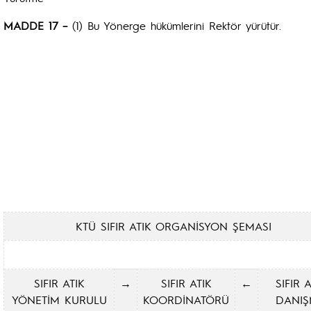
MADDE 17 –
(1) Bu Yönerge hükümlerini Rektör yürütür.
KTÜ SIFIR ATIK ORGANİSYON ŞEMASI
SIFIR ATIK
→
SIFIR ATIK
←
SIFIR A
YÖNETİM KURULU
KOORDİNATÖRÜ
DANI