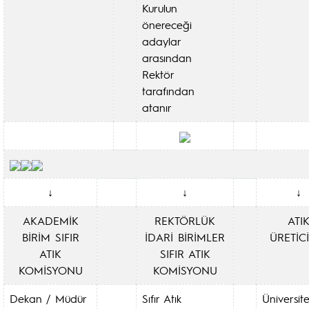
Kurulun
önereceği
adaylar
arasından
Rektör
tarafından
atanır
↓
↓
↓
AKADEMİK
REKTÖRLÜK
ATI
BİRİM SIFIR
İDARİ BİRİMLER
ÜRETİC
ATIK
SIFIR ATIK
KOMİSYONU
KOMİSYONU
Dekan / Müdür
Sıfır Atık
Üniversit