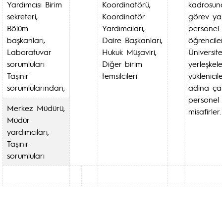
Yardımcısı Birim
Koordinatörü,
kadrosun
sekreteri,
Koordinatör
görev y
Bölüm
Yardımcıları,
personel
başkanları,
Daire Başkanları,
öğrenciler
Laboratuvar
Hukuk Müşaviri,
Üniversit
sorumluları
Diğer birim
yerleşkel
Taşınır
temsilcileri
yüklenicil
sorumlularından;
adına çal
personel
Merkez Müdürü,
misafirler.
Müdür
yardımcıları,
Taşınır
sorumluları