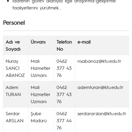
İdarenin görev alanıyla ilgili araştırma-geliştirme
faaliyetlerini yürütmek...
Personel
Adı ve
Ünvanı
Telefon
e-mail
Soyadı
No
Nuray
Mali
0462
nsabanoz@ktu.edu.tr
SANCI
Hizmetler
377 43
ABANOZ
Uzmanı
76
Adem
Mali
0462
ademturan@ktu.edu.tr
TURAN
Hizmetler
377 43
Uzmanı
76
Serdar
Şube
0462
serdararslan@ktu.edu.tr
ARSLAN
Müdürü
377 44
76