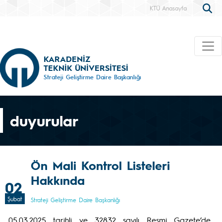
KTÜ Anasayfa
KARADENİZ
TEKNİK ÜNİVERSİTESİ
Strateji Geliştirme Daire Başkanlığı
duyurular
Ön Mali Kontrol Listeleri
Hakkında
02
Şubat
Strateji Geliştirme Daire Başkanlığı
05.03.2025 tarihli ve 32832 sayılı Resmi Gazete’de