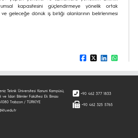
umsal kapasitesini güçlendirmeye yönelik ortak
si ve geleceğe dönük iş birliği alanlarının belirlenmesi
niz Teknik Üniversitesi Kanuni Kampüsü,
+90 462 377 1833
di ve İdari Bilimler Fakültesi Ek Binası
 61080 Trabzon / TÜRKİYE
+90 462 325 5765
ktu.edu.tr