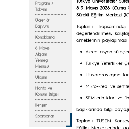
Türkiye Üniversiteler Sür
Program /
8-9 Mayıs 2026 (Cuma-C
Takvim
Sürekli Eğitim Merkezi (
Ücret &
Toplantı kapsamında; 
Başvuru
değerlendirilmesi, karşı
Konaklama
örneklerinin paylaşılması
8 Mayıs
Akreditasyon süreçler
Akşam
Yemeği
Türkiye Yeterlilikler
Menüsü
Uluslararasılaşma faal
Ulaşım
Mikro-kredi ve sertif
Harita ve
Konum Bilgisi
SEM'lerin idari ve fin
İletişim
başlıklarında bilgi payla
Sponsorlar
Toplantı, TÜSEM Konseyi
Eğitim Merkezlerinde gör