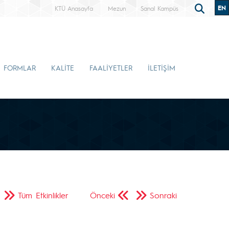
EN
KTÜ Anasayfa
Mezun
Sanal Kampüs
FORMLAR
KALİTE
FAALİYETLER
İLETİŞİM
Tüm Etkinlikler
Önceki
Sonraki