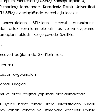
ekli Eğitim Merkezleri (TÜSEM) Konseyi Toplantısı
,
umartesi)
tarihlerinde,
Karadeniz Teknik Üniversitesi
KTÜ SEM)
ev sahipliğinde gerçekleştirilecektir.
üniversitelerin SEM'lerin mevcut durumlarının
laşılan ortak sorunların ele alınması ve iyi uygulama
 amaçlanmaktadır. Bu çerçevede özellikle;
i,
 Çerçevesi bağlamında SEM'lerin rolü,
iyetleri,
ikasyon uygulamaları,
ansal süreçleri
şımı ve ortak çalışma yapılması planlanmaktadır.
 üyeleri başta olmak üzere üniversitelerin Sürekli
ev yapan yönetici ve uzmanlara yöneliktir. Etkinlik