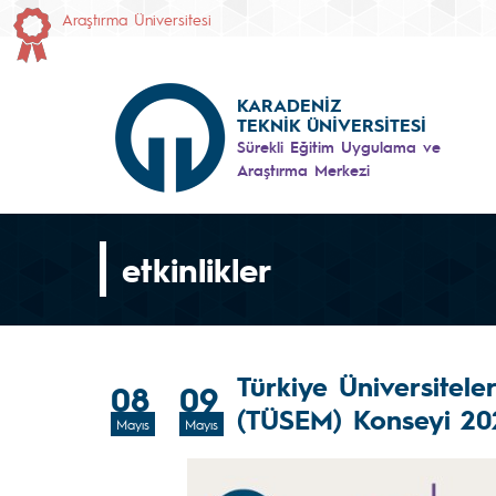
Araştırma Üniversitesi
KARADENİZ
TEKNİK ÜNİVERSİTESİ
Sürekli Eğitim Uygulama ve
Araştırma Merkezi
etkinlikler
Türkiye Üniversitele
08
09
(TÜSEM) Konseyi 202
Mayıs
Mayıs