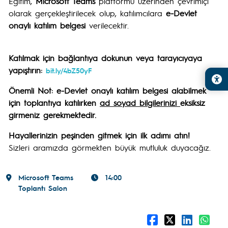
Eğitim,
Microsoft Teams
platformu üzerinden çevrimiçi
olarak gerçekleştirilecek olup, katılımcılara
e-Devlet
onaylı katılım belgesi
verilecektir.
Katılmak için bağlantıya dokunun veya tarayıcıyaya
yapıştırın:
bit.ly/4bZ50yF
Önemli Not:
e-Devlet onaylı katılım belgesi alabilmek
için toplantıya katılırken
ad soyad bilgilerinizi
eksiksiz
girmeniz gerekmektedir.
Hayallerinizin peşinden gitmek için ilk adımı atın!
Sizleri aramızda görmekten büyük mutluluk duyacağız.
Microsoft Teams
14:00
Toplantı Salon