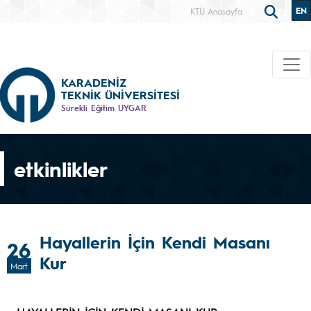
EN
KTÜ Anasayfa
KARADENİZ
TEKNİK ÜNİVERSİTESİ
Sürekli Eğitim UYGAR
etkinlikler
Hayallerin İçin Kendi Masanı
26
Kur
Mart