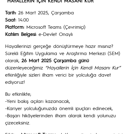
HAYALLERİN İÇİN KENDİ MASANI KUR
Tarih:
26 Mart 2025, Çarşamba
Saat:
14:00
Platform:
Microsoft Teams (Çevrimiçi)
Katılım Belgesi:
e-Devlet Onaylı
Hayallerinizi gerçeğe dönüştürmeye hazır mısınız?
Sürekli Eğitim Uygulama ve Araştırma Merkezi (SEM)
olarak,
26 Mart 2025 Çarşamba günü
düzenleyeceğimiz
“Hayallerin İçin Kendi Masanı Kur”
etkinliğiyle sizleri ilham verici bir yolculuğa davet
ediyoruz!
Bu etkinlikte;
-Yeni bakış açıları kazanacak,
-Kariyer yolculuğunuzda önemli ipuçları edinecek,
-Başarı hikâyelerinden ilham alarak kendi yolunuzu
çizeceksiniz.