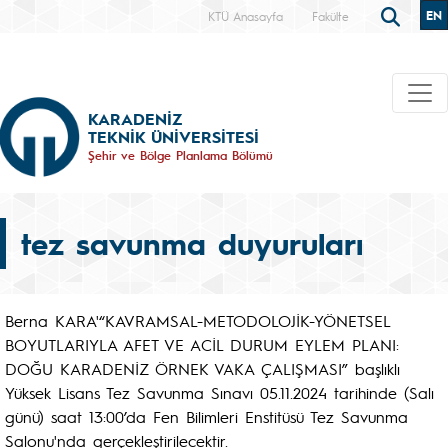
EN
KTÜ Anasayfa
Fakülte
KARADENİZ
TEKNİK ÜNİVERSİTESİ
Şehir ve Bölge Planlama Bölümü
tez savunma duyuruları
Berna KARA'“KAVRAMSAL-METODOLOJİK-YÖNETSEL
BOYUTLARIYLA AFET VE ACİL DURUM EYLEM PLANI:
DOĞU KARADENİZ ÖRNEK VAKA ÇALIŞMASI” başlıklı
Yüksek Lisans Tez Savunma Sınavı 05.11.2024 tarihinde (Salı
günü) saat 13:00’da Fen Bilimleri Enstitüsü Tez Savunma
Salonu'nda gerçekleştirilecektir.