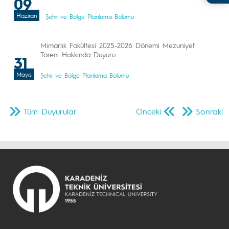
09
Haziran
Şehir ve Bölge Planlama Bölümü
Mimarlık Fakültesi 2025-2026 Dönemi Mezuniyet
Töreni Hakkında Duyuru
31
Mayıs
Şehir ve Bölge Planlama Bölümü
Tüm Duyurular
Önceki
Sonraki