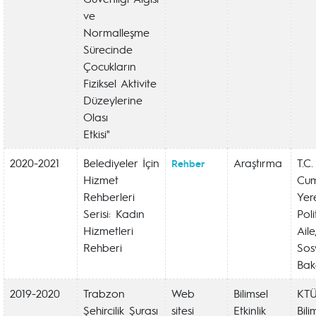
ve
Normalleşme
Sürecinde
Çocukların
Fiziksel Aktivite
Düzeylerine
Olası
Etkisi"
2020-2021
Belediyeler İçin
Araştırma
T.C.
Rehber
Hizmet
Cum
Rehberleri
Yer
Serisi: Kadın
Poli
Hizmetleri
Ail
Rehberi
Sos
Bak
2019-2020
Trabzon
Web
Bilimsel
KT
Şehircilik Şurası
sitesi
Etkinlik
Bil