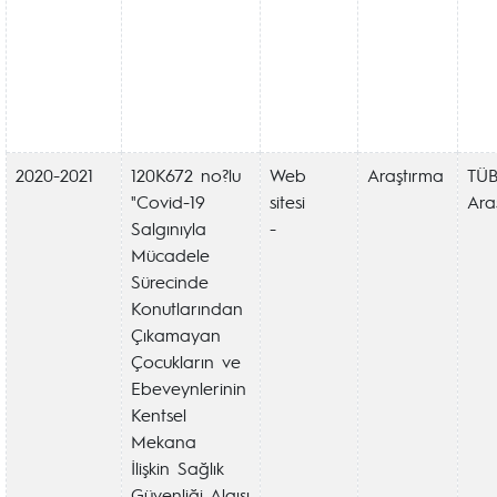
2020-2021
120K672 no?lu
Web
Araştırma
TÜB
"Covid-19
sitesi
Ara
Salgınıyla
-
Mücadele
Sürecinde
Konutlarından
Çıkamayan
Çocukların ve
Ebeveynlerinin
Kentsel
Mekana
İlişkin Sağlık
Güvenliği Algısı