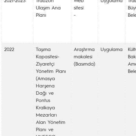
2021-2023
Trabzon
Web
Uygulama
Tra
Ulaşım Ana
sitesi
Büy
Planı
-
Bel
2022
Taşıma
Araştırma
Uygulama
Kül
Kapasitesi-
makalesi
Baka
Ziyaretçi
(Basımda)
Am
Yönetim Planı
Bel
(Amasya
Harşena
Dağı ve
Pontus
Kralkaya
Mezarları
Alan Yönetim
Planı ve