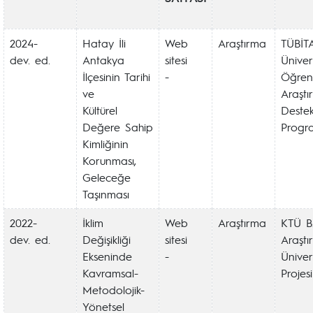
2024-
Hatay İli
Web
Araştırma
TÜBİT
dev. ed.
Antakya
sitesi
Üniver
İlçesinin Tarihi
-
Öğrenc
ve
Araştı
Kültürel
Deste
Değere Sahip
Progr
Kimliğinin
Korunması,
Geleceğe
Taşınması
2022-
İklim
Web
Araştırma
KTÜ 
dev. ed.
Değişikliği
sitesi
Araştı
Ekseninde
-
Ünivers
Kavramsal-
Projesi
Metodolojik-
Yönetsel