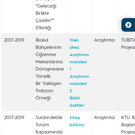
“Geleceği
Birlikte
Çizelim””
Etkinliği
2017-2019
İlkokul
Araştırma
TÜBİT
Web
Bahçelerinin
Projesi
sitesi
Öğrenme
Araştırma
Mekanlarına
makalesi
Dönüşmesine
1
Yönelik
Araştırma
Bir Yaklaşım:
makalesi
Trabzon
2
Örneği
Bildiri
özetleri
2017-2019
Sürdürülebilir
Araştırma
KTÜ 
Kitap
Turizm
Başla
bölümü
Kapsamında
Projesi