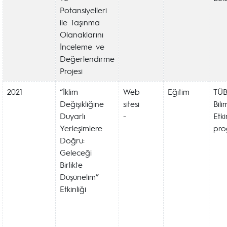
Potansiyelleri
ile Taşınma
Olanaklarını
İnceleme ve
Değerlendirme
Projesi
2021
“İklim
Web
Eğitim
TÜB
Değişikliğine
sitesi
Bili
Duyarlı
-
Etki
Yerleşimlere
pro
Doğru:
Geleceği
Birlikte
Düşünelim”
Etkinliği