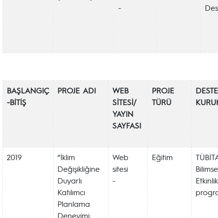
-
Des
BAŞLANGIÇ
PROJE ADI
WEB
PROJE
DEST
-BİTİŞ
SİTESİ/
TÜRÜ
KURU
YAYIN
SAYFASI
2019
“İklim
Web
Eğitim
TÜBİT
Değişikliğine
sitesi
Bilims
Duyarlı
-
Etkinli
Katılımcı
progr
Planlama
Deneyimi: