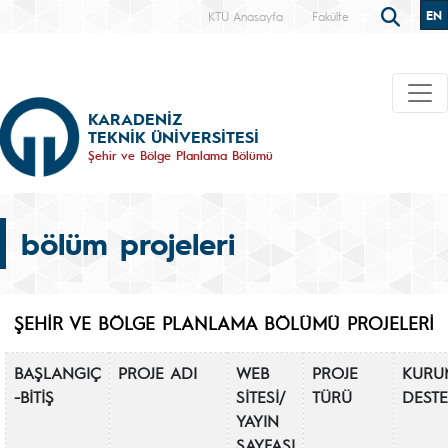
EN
KTÜ Anasayfa
Fakülte
KARADENİZ
TEKNİK ÜNİVERSİTESİ
Şehir ve Bölge Planlama Bölümü
bölüm projeleri
ŞEHİR VE BÖLGE PLANLAMA BÖLÜMÜ PROJELERİ
BAŞLANGIÇ
PROJE ADI
WEB
PROJE
KURU
-BİTİŞ
SİTESİ/
TÜRÜ
DEST
YAYIN
SAYFASI