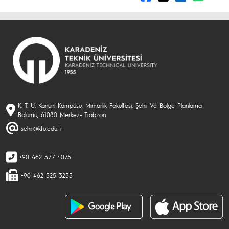
K. T. Ü. Kanuni Kampüsü, Mimarlık Fakültesi, Şehir Ve Bölge Planlama
Bölümü, 61080 Merkez- Trabzon
sehir@ktu.edu.tr
+90 462 377 4075
+90 462 325 3233