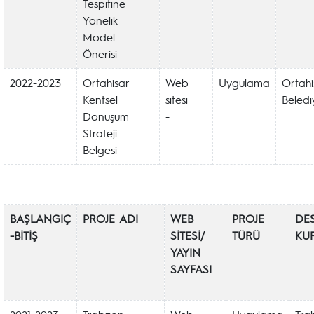
Tespitine
Yönelik
Model
Önerisi
2022-2023
Ortahisar
Web
Uygulama
Ortahi
Kentsel
sitesi
Beledi
Dönüşüm
-
Strateji
Belgesi
BAŞLANGIÇ
PROJE ADI
WEB
PROJE
DE
-BİTİŞ
SİTESİ/
TÜRÜ
KU
YAYIN
SAYFASI