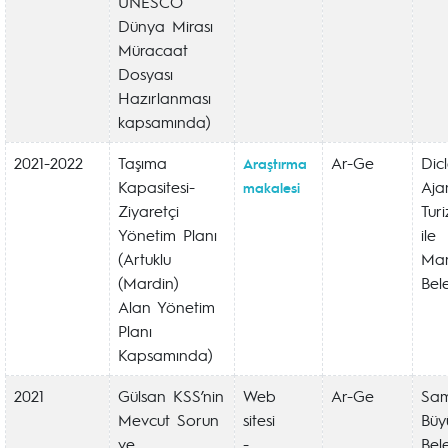
UNESCO
Dünya Mirası
Müracaat
Dosyası
Hazırlanması
kapsamında)
2021-2022
Taşıma
Ar-Ge
Dic
Araştırma
Kapasitesi-
Ajan
makalesi
Ziyaretçi
Tur
Yönetim Planı
ile
(Artuklu
Mar
(Mardin)
Bel
Alan Yönetim
Planı
Kapsamında)
2021
Gülsan KSS’nin
Web
Ar-Ge
Sa
Mevcut Sorun
sitesi
Büy
ve
-
Bel