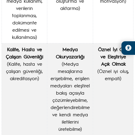
medya kullanımı,
oluşturma ve
motivasyon)
verilerin
aktarma)
toplanması,
dokümante
edilmesi ve
kullanılması)
Kalite, Hasta ve
Medya
Öznel İyi Oluş
Çalışan Güvenliği
Okuryazarlığı
ve Eleştiriye
(Kalite, hasta ve
(Medya
Açık Olmak
çalışan güvenliği,
mesajlarına
(Öznel iyi oluş,
akreditasyon)
erişebilme, erişilen
empati)
medyaları eleştirel
bakış açısıyla
çözümleyebilme,
değerlendirebilme
ve kendi medya
iletilerini
üretebilme)