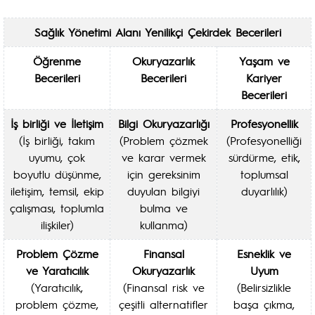
Sağlık Yönetimi Alanı Yenilikçi Çekirdek Becerileri
Öğrenme
Okuryazarlık
Yaşam ve
Becerileri
Becerileri
Kariyer
Becerileri
İş birliği ve İletişim
Bilgi Okuryazarlığı
Profesyonellik
(İş birliği, takım
(Problem çözmek
(Profesyonelliği
uyumu, çok
ve karar vermek
sürdürme, etik,
boyutlu düşünme,
için gereksinim
toplumsal
iletişim, temsil, ekip
duyulan bilgiyi
duyarlılık)
çalışması, toplumla
bulma ve
ilişkiler)
kullanma)
Problem Çözme
Finansal
Esneklik ve
ve Yaratıcılık
Okuryazarlık
Uyum
(Yaratıcılık,
(Finansal risk ve
(Belirsizlikle
problem çözme,
çeşitli alternatifler
başa çıkma,