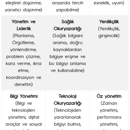
eleştirel düşünme,
arasında tercih
esneklik, uyum)
yansıtıcı düşünme)
yapabilme)
Yönetim ve
Sağlık
Yenilikçilik
Liderlik
Okuryazarlığı
(Yenilikçilik,
(Planlama,
(Sağlık bilgisini
girişimcilik)
Örgütleme,
arama, doğru
yönlendirme,
kaynaklardan
problem çözme,
bilgiye erişme ve
kara verme, ikna
bu bilgiyi anlama
etme,
ve kullanabilme)
koordinasyon ve
denetim)
Bilgi Yönetimi
Teknoloji
Öz yönetim
(Bilgi ve
Okuryazarlığı
(Zaman
teknolojileri
(Teknolojiden
yönetimi,
yönetimi, dijital
yararlanarak
performans
araçlar ve sosyal
bilgiyi bulma,
yönetimi,