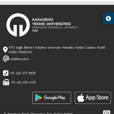
KTÜ Sağlık Bilimleri Fakültesi Üniversite Mahallesi Farabi Caddesi No:88
61080 TRABZON
sbf@ktu.edu.tr
+90 462 377 8838
+90 462 230 0475
© Karadeniz Teknik Üniversitesi. Tüm Hakları Saklıdır