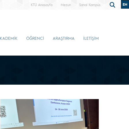
EN
KTÜ Anasayfa
Mezun
Sanal Kampüs
KADEMİK
ÖĞRENCİ
ARAŞTIRMA
İLETİŞİM