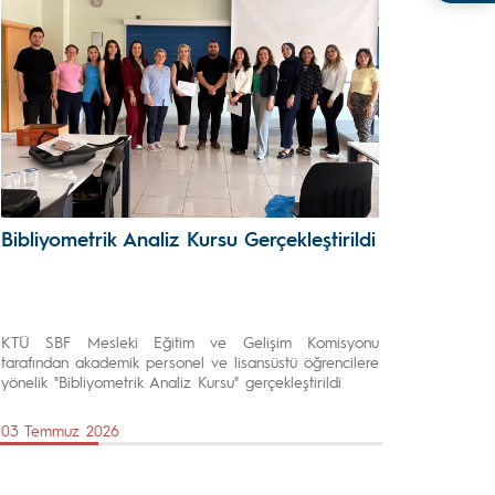
Bibliyometrik Analiz Kursu Gerçekleştirildi
KTÜ SBF Mesleki Eğitim ve Gelişim Komisyonu
tarafından akademik personel ve lisansüstü öğrencilere
yönelik "Bibliyometrik Analiz Kursu" gerçekleştirildi
03 Temmuz 2026