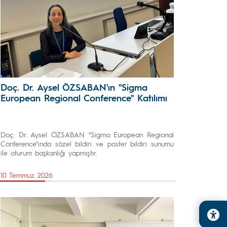
Doç. Dr. Aysel ÖZSABAN'ın "Sigma
European Regional Conference" Katılımı
Doç. Dr. Aysel ÖZSABAN "Sigma European Regional
Conference"ında sözel bildiri ve poster bildiri sunumu
ile oturum başkanlığı yapmıştır.
10 Temmuz 2026