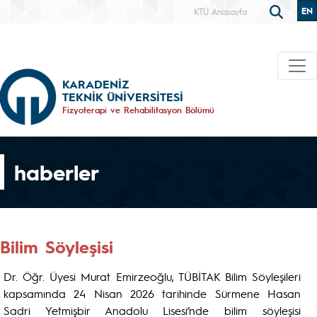
EN
KTÜ Anasayfa
KARADENİZ
TEKNİK ÜNİVERSİTESİ
Fizyoterapi ve Rehabilitasyon Bölümü
haberler
Bilim Söyleşisi
Dr. Öğr. Üyesi Murat Emirzeoğlu, TÜBİTAK Bilim Söyleşileri
kapsamında 24 Nisan 2026 tarihinde Sürmene Hasan
Sadri Yetmişbir Anadolu Lisesi’nde bilim söyleşisi