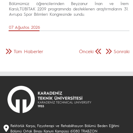
Bölümümüz öğrencilerinden Beyzanur İnan ve İrem
Karslı,TÜBİTAK 2209 programında desteklenen araştırmalarını 31.
Avrupa Spor Bilimleri Kongresinde sundu.
07 Ağustos 2026
Tüm Haberler
Önceki
Sonraki
Rektörlük Karşısı, Fizyoterapi ve Rehabilitasyon Bölümü Beden Eğitimi
Bölümü Ortak Binası Kanuni Kampüsü 61080 TRABZON