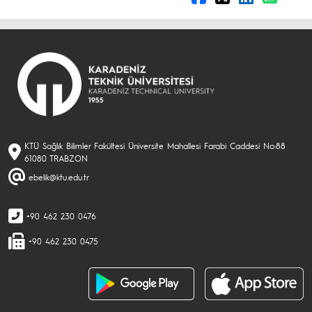
KTÜ Sağlık Bilimler Fakültesi Üniversite Mahallesi Farabi Caddesi No:88
61080 TRABZON
ebelik@ktu.edu.tr
+90 462 230 0476
+90 462 230 0475