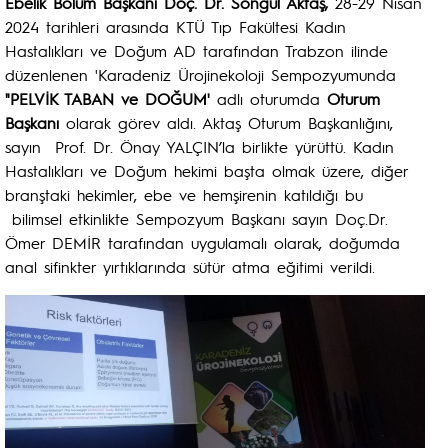
Ebelik Bölüm Başkanı Doç. Dr. Songül Aktaş,
28-29 Nisan
2024 tarihleri arasında KTÜ Tıp Fakültesi Kadın
Hastalıkları ve Doğum AD tarafından Trabzon ilinde
düzenlenen 'Karadeniz Ürojinekoloji Sempozyumunda
"PELVİK TABAN ve DOĞUM'
adlı oturumda
Oturum
Başkanı
olarak görev aldı. Aktaş Oturum Başkanlığını,
sayın Prof. Dr. Önay YALÇIN’la birlikte yürüttü. Kadın
Hastalıkları ve Doğum hekimi başta olmak üzere, diğer
branştaki hekimler, ebe ve hemşirenin katıldığı bu
bilimsel etkinlikte Sempozyum Başkanı sayın Doç.Dr.
Ömer DEMİR tarafından uygulamalı olarak, doğumda
anal sifinkter yırtıklarında sütür atma eğitimi verildi.