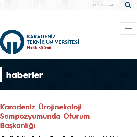
KTÜ Anasayfa
KARADENİZ
TEKNİK ÜNİVERSİTESİ
Ebelik Bölümü
haberler
Karadeniz Ürojinekoloji
Sempozyumunda Oturum
Başkanlığı