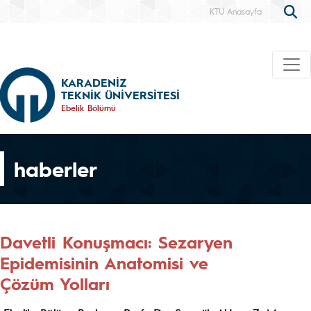
KTÜ Anasayfa
KARADENİZ
TEKNİK ÜNİVERSİTESİ
Ebelik Bölümü
haberler
Davetli Konuşmacı: Sezaryen
Epidemisinin Anatomisi ve
Çözüm Yolları