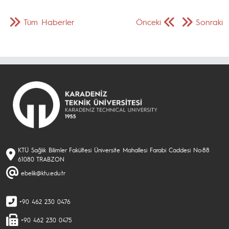
Tüm Haberler
Önceki
Sonraki
KTÜ Sağlık Bilimler Fakültesi Üniversite Mahallesi Farabi Caddesi No:88
61080 TRABZON
ebelik@ktu.edu.tr
+90 462 230 0476
+90 462 230 0475