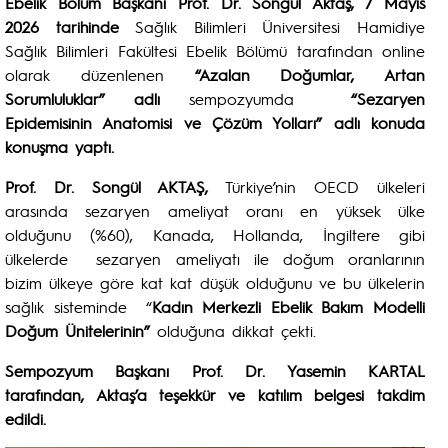
Ebelik Bölüm Başkanı Prof. Dr. Songül Aktaş, 7 Mayıs
2026 tarihinde
Sağlık Bilimleri Üniversitesi Hamidiye
Sağlık Bilimleri Fakültesi Ebelik Bölümü tarafından online
olarak düzenlenen
“Azalan Doğumlar, Artan
Sorumluluklar” adlı
sempozyumda
“Sezaryen
Epidemisinin Anatomisi ve Çözüm Yolları” adlı konuda
konuşma yaptı.
Prof. Dr. Songül AKTAŞ,
Türkiye’nin OECD ülkeleri
arasında sezaryen ameliyat oranı en yüksek ülke
olduğunu (%60), Kanada, Hollanda, İngiltere gibi
ülkelerde sezaryen ameliyatı ile doğum oranlarının
bizim ülkeye göre kat kat düşük olduğunu ve bu ülkelerin
sağlık sisteminde “
Kadın Merkezli Ebelik Bakım Modelli
Doğum Ünitelerinin”
olduğuna dikkat çekti.
Sempozyum Başkanı Prof. Dr. Yasemin KARTAL
tarafından, Aktaş’a teşekkür ve katılım belgesi takdim
edildi.