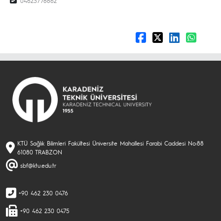
04623778862
KTÜ Sağlık Bilimleri Fakültesi Üniversite Mahallesi Farabi Caddesi No:88
61080 TRABZON
sbf@ktu.edu.tr
+90 462 230 0476
+90 462 230 0475