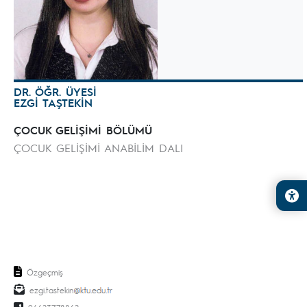
DR. ÖĞR. ÜYESİ
EZGİ TAŞTEKİN
ÇOCUK GELİŞİMİ BÖLÜMÜ
ÇOCUK GELİŞİMİ ANABİLİM DALI
Özgeçmiş
ezgi.tastekin