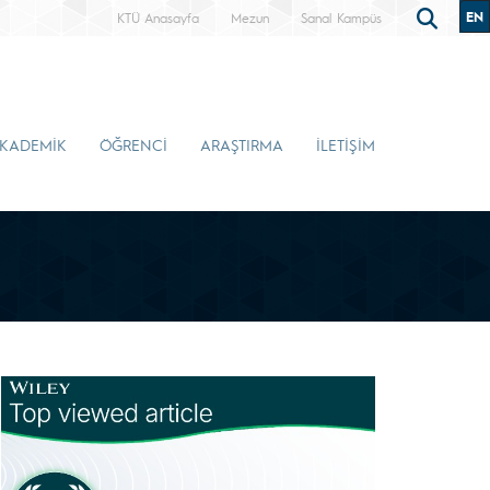
EN
KTÜ Anasayfa
Mezun
Sanal Kampüs
KADEMİK
ÖĞRENCİ
ARAŞTIRMA
İLETİŞİM