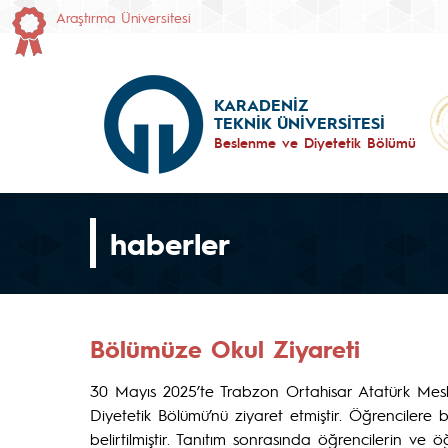
Araştırma Üniversitesi
KARADENİZ
TEKNİK ÜNİVERSİTESİ
Beslenme ve Diyetetik Bölümü
haberler
Bölümüze Okul Ziyareti
30 Mayıs 2025’te Trabzon Ortahisar Atatürk Mesl
Diyetetik Bölümü’nü ziyaret etmiştir. Öğrencilere 
belirtilmiştir. Tanıtım sonrasında öğrencilerin ve ö