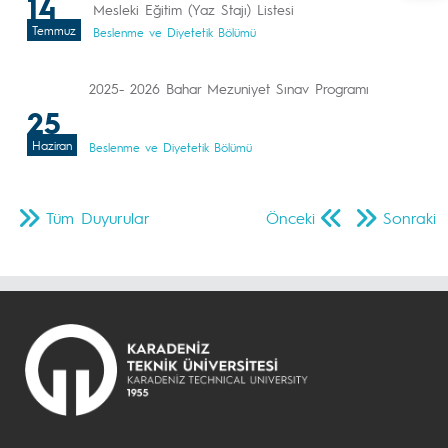
14
Mesleki Eğitim (Yaz Stajı) Listesi
Temmuz
Beslenme ve Diyetetik Bölümü
2025- 2026 Bahar Mezuniyet Sınav Programı
25
Haziran
Beslenme ve Diyetetik Bölümü
Tüm Duyurular
Önceki
Sonraki