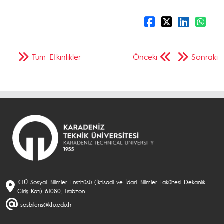
Tüm Etkinlikler
Önceki
Sonraki
KTÜ Sosyal Bilimler Enstitüsü (İktisadi ve İdari Bilimler Fakültesi Dekanlık
Giriş Katı) 61080, Trabzon
sosbilens@ktu.edu.tr