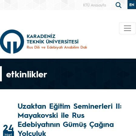
EN
KTÜ Anasayfa
KARADENİZ
TEKNİK ÜNİVERSİTESİ
Rus Dili ve Edebiyatı Anabilim Dalı
etkinlikler
Uzaktan Eğitim Seminerleri II:
Mayakovski ile Rus
Edebiyatının Gümüş Çağına
24
Yolculuk
Mart