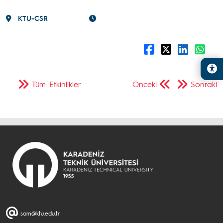
KTU-CSR
Tüm Etkinlikler
Önceki
Sonraki
sam@ktu.edu.tr