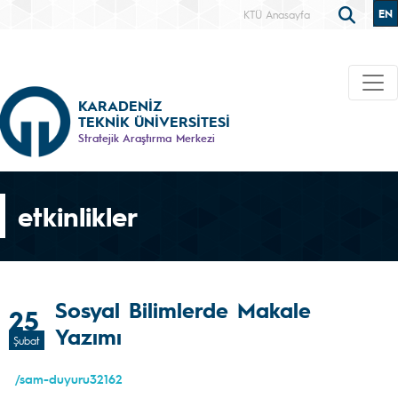
EN
KTÜ Anasayfa
KARADENİZ
TEKNİK ÜNİVERSİTESİ
Stratejik Araştırma Merkezi
etkinlikler
Sosyal Bilimlerde Makale
25
Yazımı
Şubat
/sam-duyuru32162