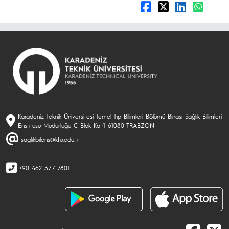
Karadeniz Teknik Üniversitesi Temel Tıp Bilimleri Bölümü Binası Sağlık Bilimleri
Enstitüsü Müdürlüğü C Blok Kat:1 61080 TRABZON
saglikbilens@ktu.edu.tr
+90 462 377 7801