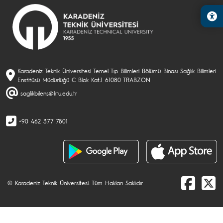
Karadeniz Teknik Üniversitesi Temel Tıp Bilimleri Bölümü Binası Sağlık Bilimleri
Enstitüsü Müdürlüğü C Blok Kat:1 61080 TRABZON
saglikbilens@ktu.edu.tr
+90 462 377 7801
© Karadeniz Teknik Üniversitesi. Tüm Hakları Saklıdır