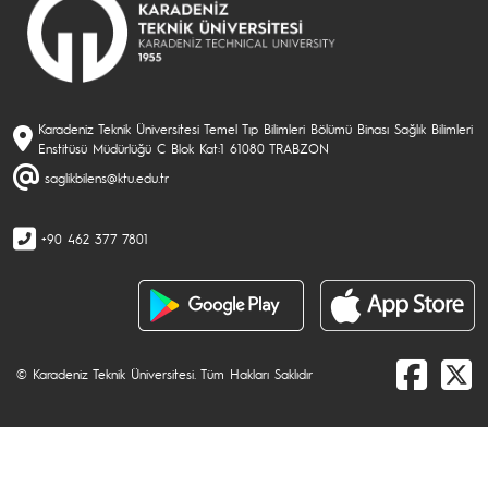
Karadeniz Teknik Üniversitesi Temel Tıp Bilimleri Bölümü Binası Sağlık Bilimleri
Enstitüsü Müdürlüğü C Blok Kat:1 61080 TRABZON
saglikbilens@ktu.edu.tr
+90 462 377 7801
© Karadeniz Teknik Üniversitesi. Tüm Hakları Saklıdır