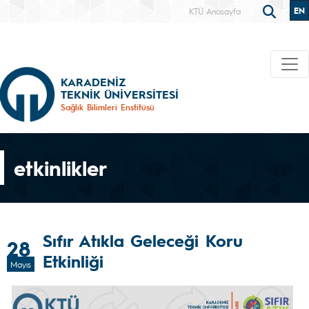
EN
KTÜ Anasayfa
KARADENİZ
TEKNİK ÜNİVERSİTESİ
Sağlık Bilimleri Enstitüsü
etkinlikler
Sıfır Atıkla Geleceği Koru
28
Etkinliği
Mayıs