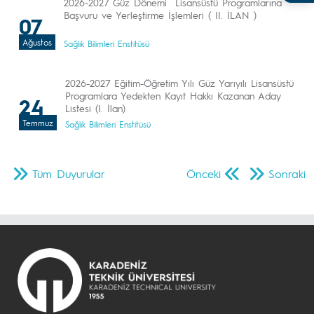
2026-2027 Güz Dönemi Lisansüstü Programlarına
Başvuru ve Yerleştirme İşlemleri ( II. İLAN )
07
Ağustos
Sağlık Bilimleri Enstitüsü
2026-2027 Eğitim-Öğretim Yılı Güz Yarıyılı Lisansüstü
Programlara Yedekten Kayıt Hakkı Kazanan Aday
24
Listesi (I. İlan)
Temmuz
Sağlık Bilimleri Enstitüsü
Tüm Duyurular
Önceki
Sonraki