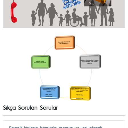
Sıkça Sorulan Sorular
Engelli kişilerin kamuda memur ve işçi olarak