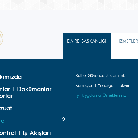
DAİRE BAŞKANLIĞI
HİZMETLER
kımızda
Kalite Güvence Sistemimiz
Komisyon | Yönerge | Takvim
mlar | Dokümanlar |
orlar
İyi Uygulama Örneklerimiz
zuat
te
ontrol | İş Akışları