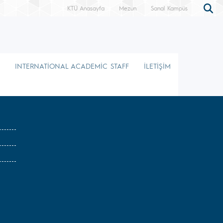
KTÜ Anasayfa
Mezun
Sanal Kampüs
INTERNATİONAL ACADEMİC STAFF
İLETİŞİM