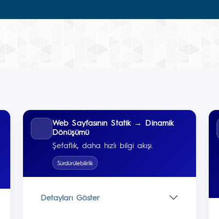
Web Sayfasının Statik → Dinamik
Dönüşümü
Şefaflık, daha hızlı bilgi akışı.
Sürdürülebilirlik
Detayları Göster