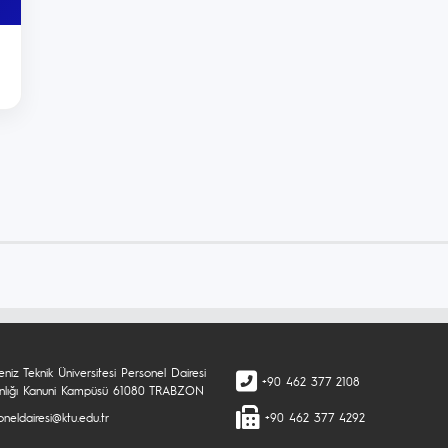
niz Teknik Üniversitesi Personel Dairesi
+90 462 377 2108
nlığı Kanuni Kampüsü 61080 TRABZON
neldairesi@ktu.edu.tr
+90 462 377 4292