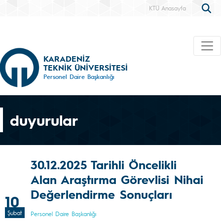
KTÜ Anasayfa
KARADENİZ
TEKNİK ÜNİVERSİTESİ
Personel Daire Başkanlığı
duyurular
30.12.2025 Tarihli Öncelikli
Alan Araştırma Görevlisi Nihai
Değerlendirme Sonuçları
10
Şubat
Personel Daire Başkanlığı