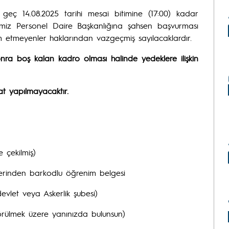
ç 14.08.2025 tarihi mesai bitimine (17:00) kadar
itemiz Personel Daire Başkanlığına şahsen başvurması
lim etmeyenler haklarından vazgeçmiş sayılacaklardır.
onra boş kalan kadro olması halinde yedeklere ilişkin
at yapılmayacaktır.
 çekilmiş)
zerinden barkodlu öğrenim belgesi
evlet veya Askerlik şubesi)
görülmek üzere yanınızda bulunsun)