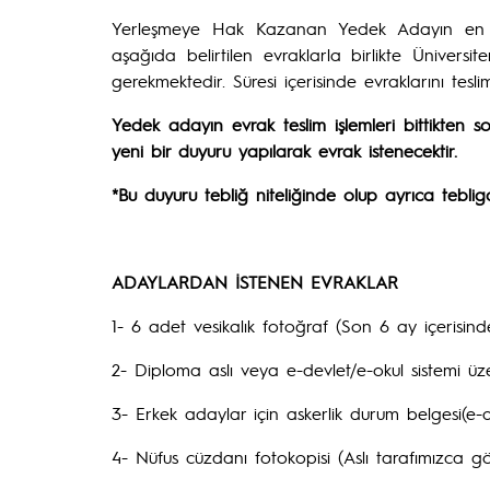
Yerleşmeye Hak Kazanan Yedek Adayın en ge
aşağıda belirtilen evraklarla birlikte Ünivers
gerekmektedir. Süresi içerisinde evraklarını tes
Yedek adayın evrak teslim işlemleri bittikten s
yeni bir duyuru yapılarak evrak istenecektir.
*Bu duyuru tebliğ niteliğinde olup ayrıca teblig
ADAYLARDAN İSTENEN EVRAKLAR
1- 6 adet vesikalık fotoğraf (Son 6 ay içerisinde
2- Diploma aslı veya e-devlet/e-okul sistemi ü
3- Erkek adaylar için askerlik durum belgesi(e-d
4- Nüfus cüzdanı fotokopisi (Aslı tarafımızca 