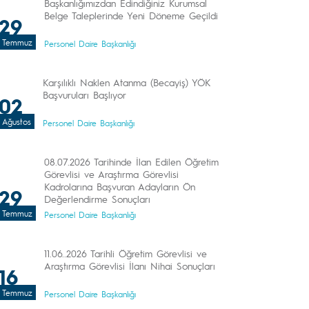
Başkanlığımızdan Edindiğiniz Kurumsal
Belge Taleplerinde Yeni Döneme Geçildi
29
Temmuz
Personel Daire Başkanlığı
Karşılıklı Naklen Atanma (Becayiş) YÖK
Başvuruları Başlıyor
02
Ağustos
Personel Daire Başkanlığı
08.07.2026 Tarihinde İlan Edilen Öğretim
Görevlisi ve Araştırma Görevlisi
Kadrolarına Başvuran Adayların Ön
29
Değerlendirme Sonuçları
Temmuz
Personel Daire Başkanlığı
11.06..2026 Tarihli Öğretim Görevlisi ve
Araştırma Görevlisi İlanı Nihai Sonuçları
16
Temmuz
Personel Daire Başkanlığı