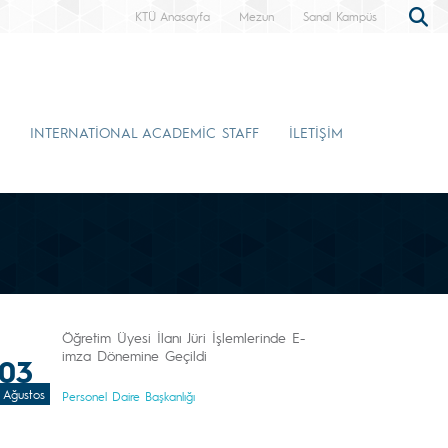
KTÜ Anasayfa
Mezun
Sanal Kampüs
INTERNATİONAL ACADEMİC STAFF
İLETİŞİM
Öğretim Üyesi İlanı Jüri İşlemlerinde E-
imza Dönemine Geçildi
03
Ağustos
Personel Daire Başkanlığı