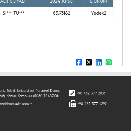
ADI SOYADI
2024 KPSS
DURUM
Sİ*** TU***
83,93182
Yedek2
niz Teknik Üniversitesi Personel Dairesi
+90 462 377 2108
nlığı Kanuni Kampüsü 61080 TRABZON
neldairesi@ktu.edu.tr
+90 462 377 4292