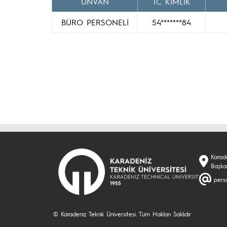
UNVAN
TC KIMLIK
BÜRO PERSONELİ
54*******84
Karade
Başka
perso
© Karadeniz Teknik Üniversitesi. Tüm Hakları Saklıdır